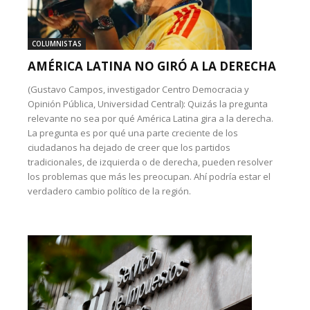
COLUMNISTAS
AMÉRICA LATINA NO GIRÓ A LA DERECHA
(Gustavo Campos, investigador Centro Democracia y
Opinión Pública, Universidad Central): Quizás la pregunta
relevante no sea por qué América Latina gira a la derecha.
La pregunta es por qué una parte creciente de los
ciudadanos ha dejado de creer que los partidos
tradicionales, de izquierda o de derecha, pueden resolver
los problemas que más les preocupan. Ahí podría estar el
verdadero cambio político de la región.