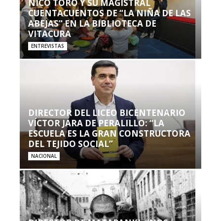
NICO TORO Y SU MAGISTRAL
CUENTACUENTOS DE “LA NIÑA DE LAS
ABEJAS” EN LA BIBLIOTECA DE
VITACURA
ENTREVISTAS
DIRECTOR DEL LICEO BICENTENARIO
VÍCTOR JARA DE PERALILLO: “LA
ESCUELA ES LA GRAN CONSTRUCTORA
DEL TEJIDO SOCIAL”
NACIONAL