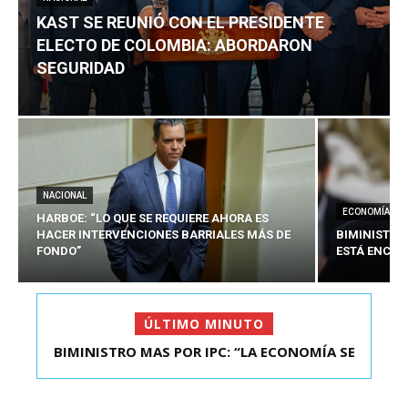
KAST SE REUNIÓ CON EL PRESIDENTE
ELECTO DE COLOMBIA: ABORDARON
SEGURIDAD
NACIONAL
ECONOMÍA
HARBOE: “LO QUE SE REQUIERE AHORA ES
HACER INTERVENCIONES BARRIALES MÁS DE
BIMINISTRO
FONDO”
ESTÁ ENCAU
ÚLTIMO MINUTO
BIMINISTRO MAS POR IPC: “LA ECONOMÍA SE
KAST SE REUNIÓ CON EL PRESIDENTE ELECTO DE
ESTÁ ENC...
COLOMBIA: A...