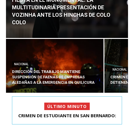
MULTITUDINARIA PRESENTACIÓN DE
VOZINHA ANTE LOS HINCHAS DE COLO
COLO
NACIONAL
NACIONAL
DIRECCIÓN DEL TRABAJO MANTIENE
SUSPENSIÓN DE FAENAS DE EMPRESAS
CRIMEN DE 
ALEDAÑAS A LA EMERGENCIA EN QUILICURA
DETIENEN A
ÚLTIMO MINUTO
FIESTA EN EL MONUMENTAL: LA
MULTITUDINARIA PRESENTACIÓ...