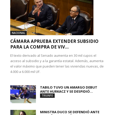
NACIONAL
CÁMARA APRUEBA EXTENDER SUBSIDIO
PARA LA COMPRA DE VIV...
El texto derivado al Senado aumenta en 30 mil cupos el
acceso al subsidio y a la garantía estatal. Además, aumenta
el valor máximo que pueden tener las viviendas nuevas, de
4.000 a 6.000 mil UF.
TABILO TUVO UN AMARGO DEBUT
ANTE HURKACZ Y SE DESPIDIÓ...
TRIUNFO
MINISTRA DUCO SE DEFENDIÓ ANTE