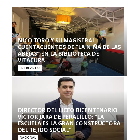
NICO TORO Y SU MAGISTRAL
CUENTACUENTOS DE “LA NIÑA DE LAS
ABEJAS” EN LA BIBLIOTECA DE
VITACURA
ENTREVISTAS
DIRECTOR DEL LICEO BICENTENARIO
VÍCTOR JARA DE PERALILLO: “LA
ESCUELA ES LA GRAN CONSTRUCTORA
DEL TEJIDO SOCIAL”
NACIONAL