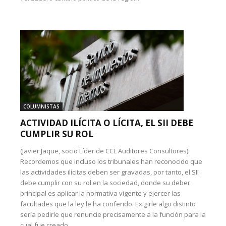
COLUMNISTAS
ACTIVIDAD ILÍCITA O LÍCITA, EL SII DEBE
CUMPLIR SU ROL
(Javier Jaque, socio Líder de CCL Auditores Consultores):
Recordemos que incluso los tribunales han reconocido que
las actividades ilícitas deben ser gravadas, por tanto, el SII
debe cumplir con su rol en la sociedad, donde su deber
principal es aplicar la normativa vigente y ejercer las
facultades que la ley le ha conferido. Exigirle algo distinto
sería pedirle que renuncie precisamente a la función para la
cual fue creado.