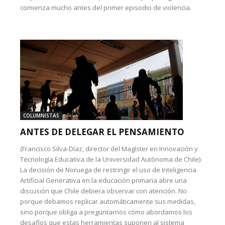
comienza mucho antes del primer episodio de violencia.
COLUMNISTAS
ANTES DE DELEGAR EL PENSAMIENTO
(Francisco Silva-Díaz, director del Magíster en Innovación y
Tecnología Educativa de la Universidad Autónoma de Chile):
La decisión de Noruega de restringir el uso de Inteligencia
Artificial Generativa en la educación primaria abre una
discusión que Chile debiera observar con atención. No
porque debamos replicar automáticamente sus medidas,
sino porque obliga a preguntarnos cómo abordamos los
desafíos que estas herramientas suponen al sistema