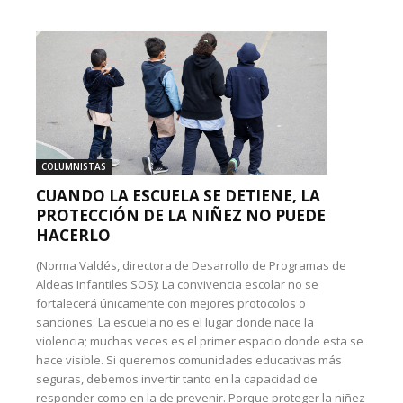
COLUMNISTAS
CUANDO LA ESCUELA SE DETIENE, LA
PROTECCIÓN DE LA NIÑEZ NO PUEDE
HACERLO
(Norma Valdés, directora de Desarrollo de Programas de
Aldeas Infantiles SOS): La convivencia escolar no se
fortalecerá únicamente con mejores protocolos o
sanciones. La escuela no es el lugar donde nace la
violencia; muchas veces es el primer espacio donde esta se
hace visible. Si queremos comunidades educativas más
seguras, debemos invertir tanto en la capacidad de
responder como en la de prevenir. Porque proteger la niñez