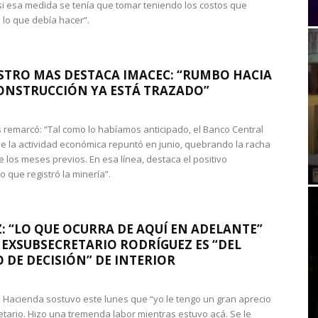
si esa medida se tenía que tomar teniendo los costos que
 lo que debía hacer”.
STRO MAS DESTACA IMACEC: “RUMBO HACIA
ONSTRUCCIÓN YA ESTÁ TRAZADO”
 remarcó: “Tal como lo habíamos anticipado, el Banco Central
e la actividad económica repuntó en junio, quebrando la racha
e los meses previos. En esa línea, destaca el positivo
que registró la minería”.
: “LO QUE OCURRA DE AQUÍ EN ADELANTE”
 EXSUBSECRETARIO RODRÍGUEZ ES “DEL
 DE DECISIÓN” DE INTERIOR
 de Hacienda sostuvo este lunes que “yo le tengo un gran aprecio
etario. Hizo una tremenda labor mientras estuvo acá. Se le