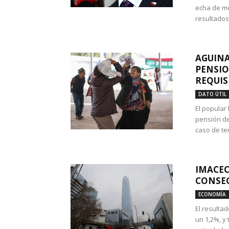
echa de me
resultados
AGUINA
PENSIO
REQUIS
DATO ÚTIL
El popular
pensión de
caso de te
IMACEC
CONSEC
ECONOMÍA
El resulta
un 1,2%, y