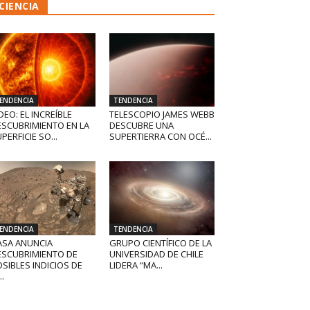
CIENCIA
ENDENCIA
TENDENCIA
DEO: EL INCREÍBLE
TELESCOPIO JAMES WEBB
ESCUBRIMIENTO EN LA
DESCUBRE UNA
PERFICIE SO...
SUPERTIERRA CON OCÉ...
ENDENCIA
TENDENCIA
ASA ANUNCIA
GRUPO CIENTÍFICO DE LA
ESCUBRIMIENTO DE
UNIVERSIDAD DE CHILE
SIBLES INDICIOS DE
LIDERA “MA...
..