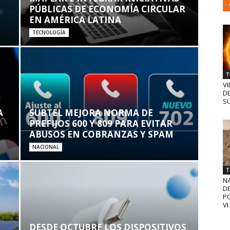
PÚBLICAS DE ECONOMÍA CIRCULAR
EN AMÉRICA LATINA
TECNOLOGÍA
T
VI
D
SU
A
SUBTEL MEJORA NORMA DE
PREFIJOS 600 Y 809 PARA EVITAR
ABUSOS EN COBRANZAS Y SPAM
NACIONAL
T
N
D
PO
VI.
DESDE OCTUBRE LOS DISPOSITIVOS