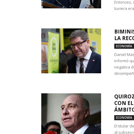
Entonces, 
tuviera era
BIMINI
LA REC
ECONOMÍA
Daniel Mas
informó qu
negativa d
desempeño 
QUIROZ
CON EL
ÁMBITO
ECONOMÍA
El titular
al subsecr