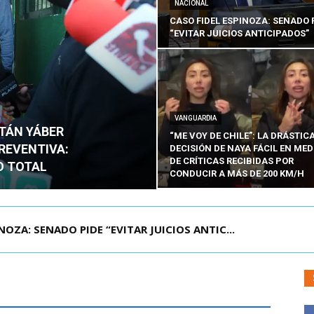
NACIONAL
CASO FIDEL ESPINOZA: SENADO 
“EVITAR JUICIOS ANTICIPADOS”
VANGUARDIA
ITÁN YÁBER
“ME VOY DE CHILE”: LA DRÁSTIC
PREVENTIVA:
DECISIÓN DE NAYA FÁCIL EN MED
DE CRÍTICAS RECIBIDAS POR
O TOTAL
CONDUCIR A MÁS DE 200 KM/H
ÁMITE Y DECLARA ADMISIBLES LOS TRES REQU...