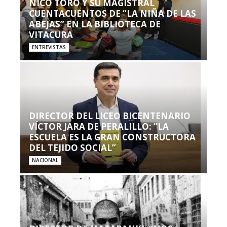
NICO TORO Y SU MAGISTRAL
CUENTACUENTOS DE “LA NIÑA DE LAS
ABEJAS” EN LA BIBLIOTECA DE
VITACURA
ENTREVISTAS
DIRECTOR DEL LICEO BICENTENARIO
VÍCTOR JARA DE PERALILLO: “LA
ESCUELA ES LA GRAN CONSTRUCTORA
DEL TEJIDO SOCIAL”
NACIONAL