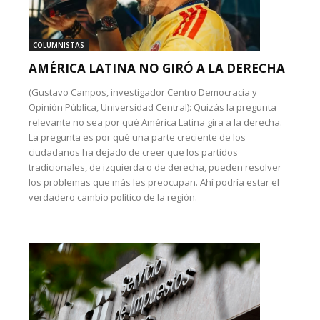
COLUMNISTAS
AMÉRICA LATINA NO GIRÓ A LA DERECHA
(Gustavo Campos, investigador Centro Democracia y
Opinión Pública, Universidad Central): Quizás la pregunta
relevante no sea por qué América Latina gira a la derecha.
La pregunta es por qué una parte creciente de los
ciudadanos ha dejado de creer que los partidos
tradicionales, de izquierda o de derecha, pueden resolver
los problemas que más les preocupan. Ahí podría estar el
verdadero cambio político de la región.