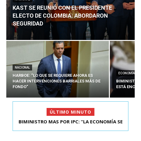
KAST SE REUNIÓ CON EL PRESIDENTE
ELECTO DE COLOMBIA: ABORDARON
SEGURIDAD
NACIONAL
ECONOMÍA
HARBOE: “LO QUE SE REQUIERE AHORA ES
HACER INTERVENCIONES BARRIALES MÁS DE
BIMINISTRO
FONDO”
ESTÁ ENCAU
ÚLTIMO MINUTO
BIMINISTRO MAS POR IPC: “LA ECONOMÍA SE
KAST SE REUNIÓ CON EL PRESIDENTE ELECTO DE
ESTÁ ENC...
COLOMBIA: A...