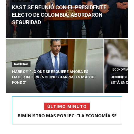
KAST SE REUNIÓ CON EL PRESIDENTE
ELECTO DE COLOMBIA: ABORDARON
SEGURIDAD
NACIONAL
ECONOMÍA
HARBOE: “LO QUE SE REQUIERE AHORA ES
HACER INTERVENCIONES BARRIALES MÁS DE
BIMINISTRO
FONDO”
ESTÁ ENCAU
ÚLTIMO MINUTO
BIMINISTRO MAS POR IPC: “LA ECONOMÍA SE
KAST SE REUNIÓ CON EL PRESIDENTE ELECTO DE
ESTÁ ENC...
COLOMBIA: A...