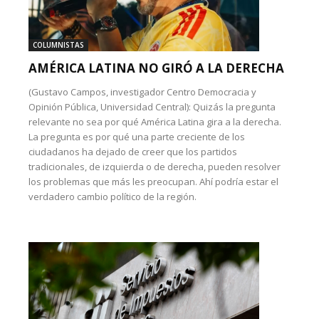
COLUMNISTAS
AMÉRICA LATINA NO GIRÓ A LA DERECHA
(Gustavo Campos, investigador Centro Democracia y
Opinión Pública, Universidad Central): Quizás la pregunta
relevante no sea por qué América Latina gira a la derecha.
La pregunta es por qué una parte creciente de los
ciudadanos ha dejado de creer que los partidos
tradicionales, de izquierda o de derecha, pueden resolver
los problemas que más les preocupan. Ahí podría estar el
verdadero cambio político de la región.