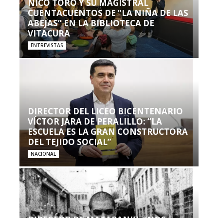
NICO TORO Y SU MAGISTRAL
CUENTACUENTOS DE “LA NIÑA DE LAS
ABEJAS” EN LA BIBLIOTECA DE
VITACURA
ENTREVISTAS
DIRECTOR DEL LICEO BICENTENARIO
VÍCTOR JARA DE PERALILLO: “LA
ESCUELA ES LA GRAN CONSTRUCTORA
DEL TEJIDO SOCIAL”
NACIONAL