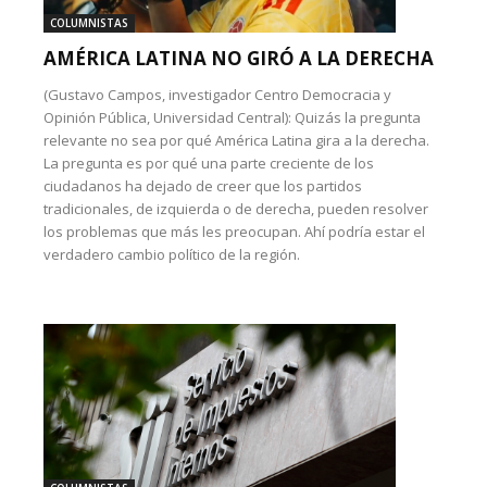
COLUMNISTAS
AMÉRICA LATINA NO GIRÓ A LA DERECHA
(Gustavo Campos, investigador Centro Democracia y
Opinión Pública, Universidad Central): Quizás la pregunta
relevante no sea por qué América Latina gira a la derecha.
La pregunta es por qué una parte creciente de los
ciudadanos ha dejado de creer que los partidos
tradicionales, de izquierda o de derecha, pueden resolver
los problemas que más les preocupan. Ahí podría estar el
verdadero cambio político de la región.