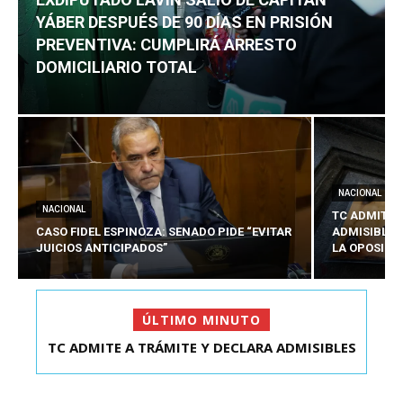
YÁBER DESPUÉS DE 90 DÍAS EN PRISIÓN
PREVENTIVA: CUMPLIRÁ ARRESTO
DOMICILIARIO TOTAL
NACIONAL
NACIONAL
TC ADMITE 
CASO FIDEL ESPINOZA: SENADO PIDE “EVITAR
ADMISIBLES
JUICIOS ANTICIPADOS”
LA OPOSICI
ÚLTIMO MINUTO
TC ADMITE A TRÁMITE Y DECLARA ADMISIBLES
LOS TRES REQU...