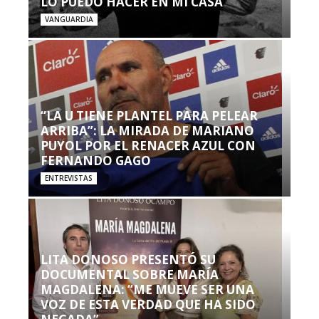
LO PUEDO HACER EN MI CASA’”
VANGUARDIA
“LA U TIENE PLANTEL PARA PELEAR
ARRIBA”: LA MIRADA DE MARIANO
PUYOL POR EL RENACER AZUL CON
FERNANDO GAGO
ENTREVISTAS
LITA DONOSO PRESENTÓ SU
DOCUMENTAL SOBRE MARÍA
MAGDALENA: “ME MUEVE SER UNA
VOZ DE ESTA VERDAD QUE HA SIDO