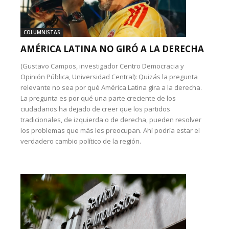
COLUMNISTAS
AMÉRICA LATINA NO GIRÓ A LA DERECHA
(Gustavo Campos, investigador Centro Democracia y
Opinión Pública, Universidad Central): Quizás la pregunta
relevante no sea por qué América Latina gira a la derecha.
La pregunta es por qué una parte creciente de los
ciudadanos ha dejado de creer que los partidos
tradicionales, de izquierda o de derecha, pueden resolver
los problemas que más les preocupan. Ahí podría estar el
verdadero cambio político de la región.