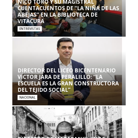
NICO TORO Y SU MAGISTRAL
CUENTACUENTOS DE “LA NIÑA DE LAS
ABEJAS” EN LA BIBLIOTECA DE
VITACURA
ENTREVISTAS
DIRECTOR DEL LICEO BICENTENARIO
VÍCTOR JARA DE PERALILLO: “LA
ESCUELA ES LA GRAN CONSTRUCTORA
DEL TEJIDO SOCIAL”
NACIONAL