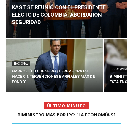
KAST SE REUNIÓ CON EL PRESIDENTE
ELECTO DE COLOMBIA: ABORDARON
SEGURIDAD
NACIONAL
ECONOMÍA
HARBOE: “LO QUE SE REQUIERE AHORA ES
HACER INTERVENCIONES BARRIALES MÁS DE
BIMINISTRO
FONDO”
ESTÁ ENCAU
ÚLTIMO MINUTO
BIMINISTRO MAS POR IPC: “LA ECONOMÍA SE
KAST SE REUNIÓ CON EL PRESIDENTE ELECTO DE
ESTÁ ENC...
COLOMBIA: A...