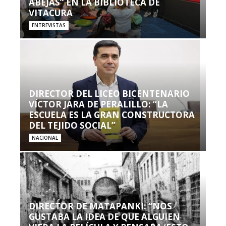
ABEJAS” EN LA BIBLIOTECA DE
VITACURA
ENTREVISTAS
DIRECTOR DEL LICEO BICENTENARIO
VÍCTOR JARA DE PERALILLO: “LA
ESCUELA ES LA GRAN CONSTRUCTORA
DEL TEJIDO SOCIAL”
NACIONAL
DIRECTOR DE MATAPANKI: “NOS
GUSTABA LA IDEA DE QUE ALGUIEN