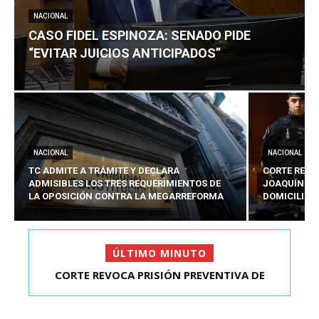
NACIONAL
CASO FIDEL ESPINOZA: SENADO PIDE
“EVITAR JUICIOS ANTICIPADOS”
NACIONAL
NACIONAL
TC ADMITE A TRÁMITE Y DECLARA
CORTE REVO
ADMISIBLES LOS TRES REQUERIMIENTOS DE
JOAQUÍN LA
LA OPOSICIÓN CONTRA LA MEGARREFORMA
DOMICILIAR
ÚLTIMO MINUTO
CORTE REVOCA PRISIÓN PREVENTIVA DE
CASO FIDEL ESPINOZA: SENADO PIDE “EVITAR
JOAQUÍN LAVÍN LEÓN:...
JUICIOS ANTIC...