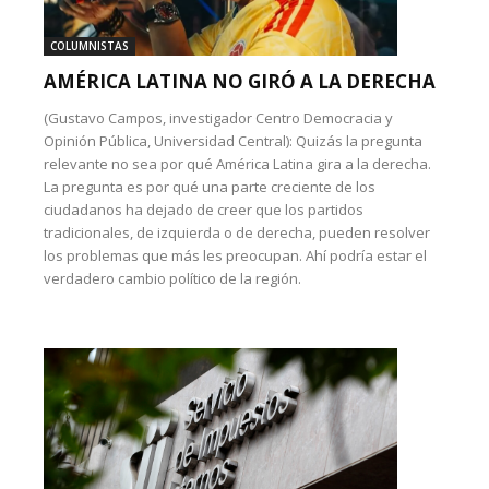
COLUMNISTAS
AMÉRICA LATINA NO GIRÓ A LA DERECHA
(Gustavo Campos, investigador Centro Democracia y
Opinión Pública, Universidad Central): Quizás la pregunta
relevante no sea por qué América Latina gira a la derecha.
La pregunta es por qué una parte creciente de los
ciudadanos ha dejado de creer que los partidos
tradicionales, de izquierda o de derecha, pueden resolver
los problemas que más les preocupan. Ahí podría estar el
verdadero cambio político de la región.