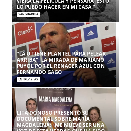
VIERA LA PELÍCULA Y PENSARA ‘ESTO
LO PUEDO HACER EN MI CASA’”
VANGUARDIA
“LA U TIENE PLANTEL PARA PELEAR
ARRIBA”: LA MIRADA DE MARIANO
PUYOL POR EL RENACER AZUL CON
FERNANDO GAGO
ENTREVISTAS
LITA DONOSO PRESENTÓ SU
DOCUMENTAL SOBRE MARÍA
MAGDALENA: “ME MUEVE SER UNA