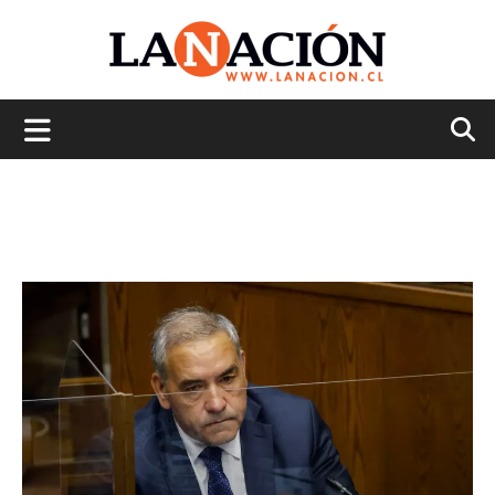
La
Nación