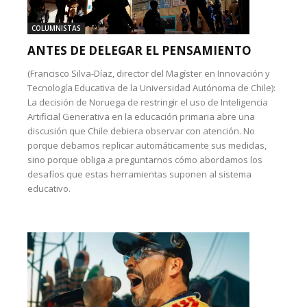
COLUMNISTAS
ANTES DE DELEGAR EL PENSAMIENTO
(Francisco Silva-Díaz, director del Magíster en Innovación y
Tecnología Educativa de la Universidad Autónoma de Chile):
La decisión de Noruega de restringir el uso de Inteligencia
Artificial Generativa en la educación primaria abre una
discusión que Chile debiera observar con atención. No
porque debamos replicar automáticamente sus medidas,
sino porque obliga a preguntarnos cómo abordamos los
desafíos que estas herramientas suponen al sistema
educativo.