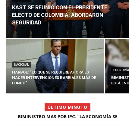
KAST SE REUNIÓ CON EL PRESIDENTE
ELECTO DE COLOMBIA: ABORDARON
SEGURIDAD
NACIONAL
ECONOMÍA
HARBOE: “LO QUE SE REQUIERE AHORA ES
HACER INTERVENCIONES BARRIALES MÁS DE
BIMINISTRO
FONDO”
ESTÁ ENCAU
ÚLTIMO MINUTO
BIMINISTRO MAS POR IPC: “LA ECONOMÍA SE
KAST SE REUNIÓ CON EL PRESIDENTE ELECTO DE
ESTÁ ENC...
COLOMBIA: A...