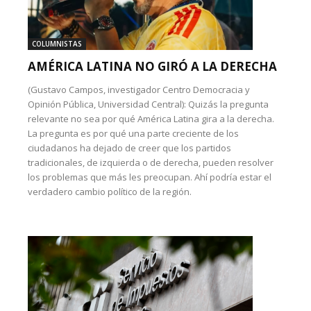
COLUMNISTAS
AMÉRICA LATINA NO GIRÓ A LA DERECHA
(Gustavo Campos, investigador Centro Democracia y
Opinión Pública, Universidad Central): Quizás la pregunta
relevante no sea por qué América Latina gira a la derecha.
La pregunta es por qué una parte creciente de los
ciudadanos ha dejado de creer que los partidos
tradicionales, de izquierda o de derecha, pueden resolver
los problemas que más les preocupan. Ahí podría estar el
verdadero cambio político de la región.