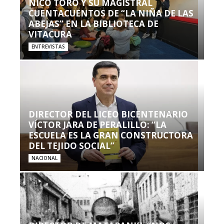
NICO TORO Y SU MAGISTRAL
CUENTACUENTOS DE “LA NIÑA DE LAS
ABEJAS” EN LA BIBLIOTECA DE
VITACURA
ENTREVISTAS
DIRECTOR DEL LICEO BICENTENARIO
VÍCTOR JARA DE PERALILLO: “LA
ESCUELA ES LA GRAN CONSTRUCTORA
DEL TEJIDO SOCIAL”
NACIONAL