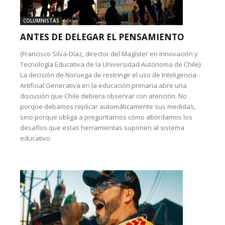
COLUMNISTAS
ANTES DE DELEGAR EL PENSAMIENTO
(Francisco Silva-Díaz, director del Magíster en Innovación y
Tecnología Educativa de la Universidad Autónoma de Chile):
La decisión de Noruega de restringir el uso de Inteligencia
Artificial Generativa en la educación primaria abre una
discusión que Chile debiera observar con atención. No
porque debamos replicar automáticamente sus medidas,
sino porque obliga a preguntarnos cómo abordamos los
desafíos que estas herramientas suponen al sistema
educativo.