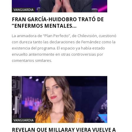
VANGUARDIA
FRAN GARCÍA-HUIDOBRO TRATÓ DE
“ENFERMOS MENTALES...
La animadora de “Plan Perfecto”, de Chilevisión, cuestionó
con dureza tanto las declaraciones de Fernández como la
existencia del programa. El espacio ya había estado
envuelto anteriormente en otras controversias por
comentarios similares.
VANGUARDIA
REVELAN QUE MILLARAY VIERA VUELVE A