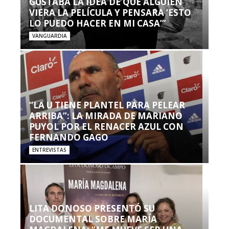
GUSTABA LA IDEA DE QUE ALGUIEN
VIERA LA PELÍCULA Y PENSARA ‘ESTO
LO PUEDO HACER EN MI CASA’”
VANGUARDIA
“LA U TIENE PLANTEL PARA PELEAR
ARRIBA”: LA MIRADA DE MARIANO
PUYOL POR EL RENACER AZUL CON
FERNANDO GAGO
ENTREVISTAS
LITA DONOSO PRESENTÓ SU
DOCUMENTAL SOBRE MARÍA