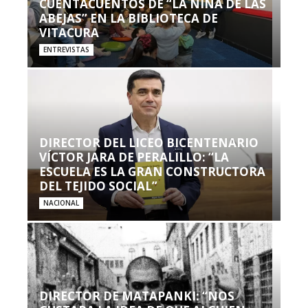
CUENTACUENTOS DE “LA NIÑA DE LAS
ABEJAS” EN LA BIBLIOTECA DE
VITACURA
ENTREVISTAS
DIRECTOR DEL LICEO BICENTENARIO
VÍCTOR JARA DE PERALILLO: “LA
ESCUELA ES LA GRAN CONSTRUCTORA
DEL TEJIDO SOCIAL”
NACIONAL
DIRECTOR DE MATAPANKI: “NOS