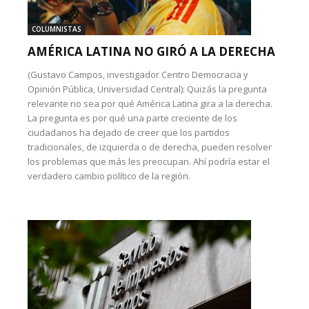
COLUMNISTAS
AMÉRICA LATINA NO GIRÓ A LA DERECHA
(Gustavo Campos, investigador Centro Democracia y
Opinión Pública, Universidad Central): Quizás la pregunta
relevante no sea por qué América Latina gira a la derecha.
La pregunta es por qué una parte creciente de los
ciudadanos ha dejado de creer que los partidos
tradicionales, de izquierda o de derecha, pueden resolver
los problemas que más les preocupan. Ahí podría estar el
verdadero cambio político de la región.