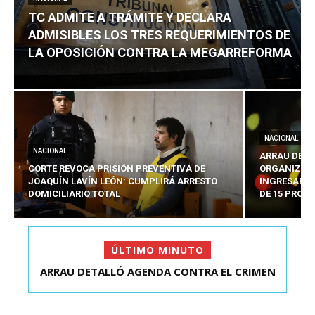
TC ADMITE A TRÁMITE Y DECLARA
ADMISIBLES LOS TRES REQUERIMIENTOS DE
LA OPOSICIÓN CONTRA LA MEGARREFORMA
NACIONAL
NACIONAL
ARRAU DETA
CORTE REVOCA PRISIÓN PREVENTIVA DE
ORGANIZADO
JOAQUÍN LAVÍN LEÓN: CUMPLIRÁ ARRESTO
INGRESARÁ 
DOMICILIARIO TOTAL
DE 15 PROY
ÚLTIMO MINUTO
ARRAU DETALLÓ AGENDA CONTRA EL CRIMEN
ORGANIZADO Y EL ...