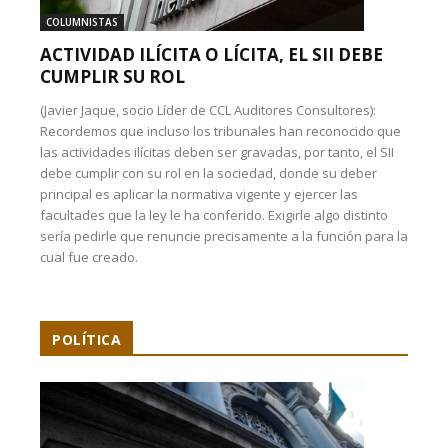
COLUMNISTAS
ACTIVIDAD ILÍCITA O LÍCITA, EL SII DEBE
CUMPLIR SU ROL
(Javier Jaque, socio Líder de CCL Auditores Consultores):
Recordemos que incluso los tribunales han reconocido que
las actividades ilícitas deben ser gravadas, por tanto, el SII
debe cumplir con su rol en la sociedad, donde su deber
principal es aplicar la normativa vigente y ejercer las
facultades que la ley le ha conferido. Exigirle algo distinto
sería pedirle que renuncie precisamente a la función para la
cual fue creado.
POLÍTICA