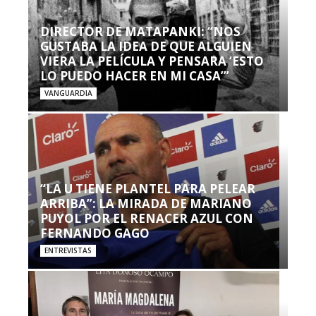
DIRECTOR DE MATAPANKI: “NOS
GUSTABA LA IDEA DE QUE ALGUIEN
VIERA LA PELÍCULA Y PENSARA ‘ESTO
LO PUEDO HACER EN MI CASA’”
VANGUARDIA
“LA U TIENE PLANTEL PARA PELEAR
ARRIBA”: LA MIRADA DE MARIANO
PUYOL POR EL RENACER AZUL CON
FERNANDO GAGO
ENTREVISTAS