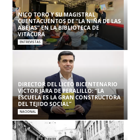
NICO TORO Y SU MAGISTRAL
CUENTACUENTOS DE “LA NIÑA DE LAS
ABEJAS” EN LA BIBLIOTECA DE
VITACURA
ENTREVISTAS
DIRECTOR DEL LICEO BICENTENARIO
VÍCTOR JARA DE PERALILLO: “LA
ESCUELA ES LA GRAN CONSTRUCTORA
DEL TEJIDO SOCIAL”
NACIONAL