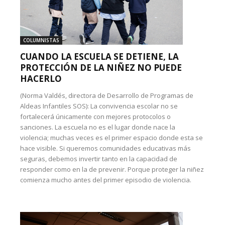
COLUMNISTAS
CUANDO LA ESCUELA SE DETIENE, LA
PROTECCIÓN DE LA NIÑEZ NO PUEDE
HACERLO
(Norma Valdés, directora de Desarrollo de Programas de
Aldeas Infantiles SOS): La convivencia escolar no se
fortalecerá únicamente con mejores protocolos o
sanciones. La escuela no es el lugar donde nace la
violencia; muchas veces es el primer espacio donde esta se
hace visible. Si queremos comunidades educativas más
seguras, debemos invertir tanto en la capacidad de
responder como en la de prevenir. Porque proteger la niñez
comienza mucho antes del primer episodio de violencia.