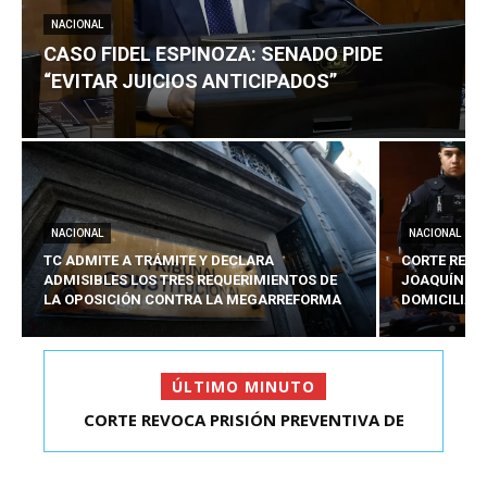
NACIONAL
CASO FIDEL ESPINOZA: SENADO PIDE
“EVITAR JUICIOS ANTICIPADOS”
NACIONAL
NACIONAL
TC ADMITE A TRÁMITE Y DECLARA
CORTE REVO
ADMISIBLES LOS TRES REQUERIMIENTOS DE
JOAQUÍN LA
LA OPOSICIÓN CONTRA LA MEGARREFORMA
DOMICILIAR
ÚLTIMO MINUTO
CORTE REVOCA PRISIÓN PREVENTIVA DE
CASO FIDEL ESPINOZA: SENADO PIDE “EVITAR
JOAQUÍN LAVÍN LEÓN:...
JUICIOS ANTIC...