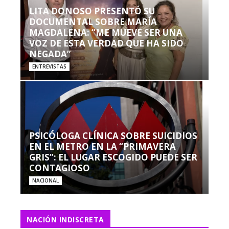
LITA DONOSO PRESENTÓ SU
DOCUMENTAL SOBRE MARÍA
MAGDALENA: “ME MUEVE SER UNA
VOZ DE ESTA VERDAD QUE HA SIDO
NEGADA”
ENTREVISTAS
PSICÓLOGA CLÍNICA SOBRE SUICIDIOS
EN EL METRO EN LA “PRIMAVERA
GRIS”: EL LUGAR ESCOGIDO PUEDE SER
CONTAGIOSO
NACIONAL
NACIÓN INDISCRETA