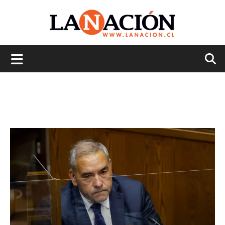
La
Nación