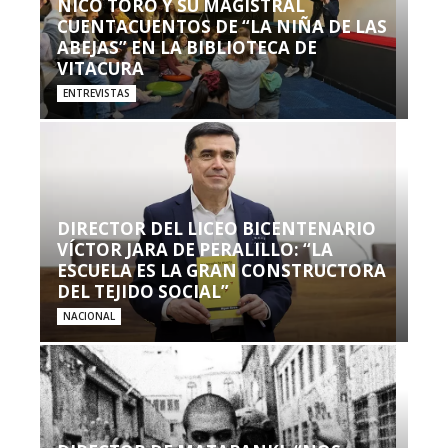
NICO TORO Y SU MAGISTRAL
CUENTACUENTOS DE “LA NIÑA DE LAS
ABEJAS” EN LA BIBLIOTECA DE
VITACURA
ENTREVISTAS
DIRECTOR DEL LICEO BICENTENARIO
VÍCTOR JARA DE PERALILLO: “LA
ESCUELA ES LA GRAN CONSTRUCTORA
DEL TEJIDO SOCIAL”
NACIONAL