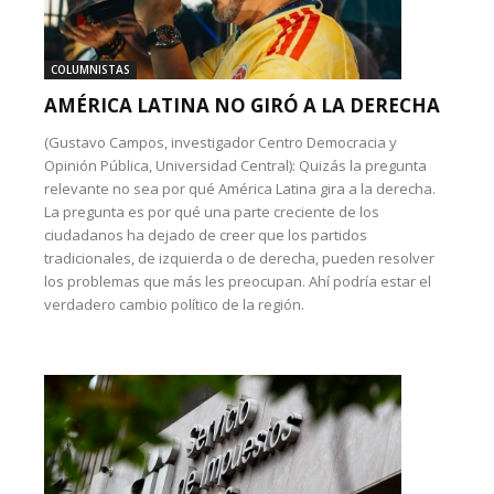
COLUMNISTAS
AMÉRICA LATINA NO GIRÓ A LA DERECHA
(Gustavo Campos, investigador Centro Democracia y
Opinión Pública, Universidad Central): Quizás la pregunta
relevante no sea por qué América Latina gira a la derecha.
La pregunta es por qué una parte creciente de los
ciudadanos ha dejado de creer que los partidos
tradicionales, de izquierda o de derecha, pueden resolver
los problemas que más les preocupan. Ahí podría estar el
verdadero cambio político de la región.