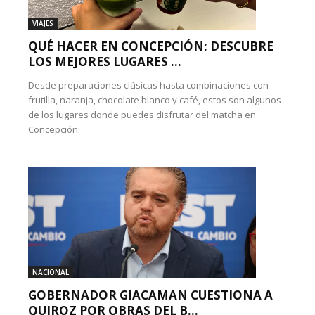
VIAJES
QUÉ HACER EN CONCEPCIÓN: DESCUBRE
LOS MEJORES LUGARES ...
Desde preparaciones clásicas hasta combinaciones con
frutilla, naranja, chocolate blanco y café, estos son algunos
de los lugares donde puedes disfrutar del matcha en
Concepción.
NACIONAL
GOBERNADOR GIACAMAN CUESTIONA A
QUIROZ POR OBRAS DEL B...