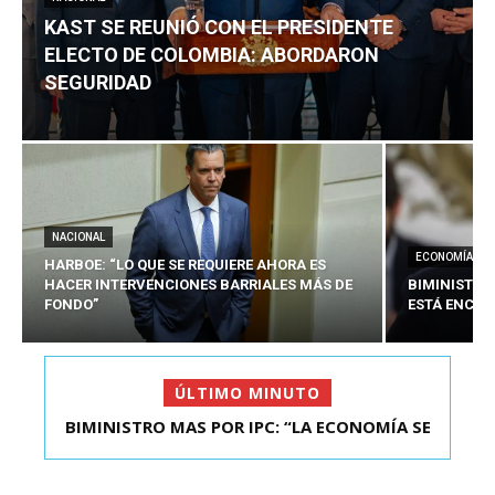
KAST SE REUNIÓ CON EL PRESIDENTE
ELECTO DE COLOMBIA: ABORDARON
SEGURIDAD
NACIONAL
ECONOMÍA
HARBOE: “LO QUE SE REQUIERE AHORA ES
HACER INTERVENCIONES BARRIALES MÁS DE
BIMINISTRO
FONDO”
ESTÁ ENCAU
ÚLTIMO MINUTO
BIMINISTRO MAS POR IPC: “LA ECONOMÍA SE
KAST SE REUNIÓ CON EL PRESIDENTE ELECTO DE
ESTÁ ENC...
COLOMBIA: A...