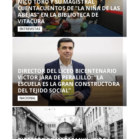
NICO TORO Y SU MAGISTRAL
CUENTACUENTOS DE “LA NIÑA DE LAS
ABEJAS” EN LA BIBLIOTECA DE
VITACURA
ENTREVISTAS
DIRECTOR DEL LICEO BICENTENARIO
VÍCTOR JARA DE PERALILLO: “LA
ESCUELA ES LA GRAN CONSTRUCTORA
DEL TEJIDO SOCIAL”
NACIONAL