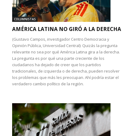
COLUMNISTAS
AMÉRICA LATINA NO GIRÓ A LA DERECHA
(Gustavo Campos, investigador Centro Democracia y
Opinión Pública, Universidad Central): Quizás la pregunta
relevante no sea por qué América Latina gira a la derecha.
La pregunta es por qué una parte creciente de los
ciudadanos ha dejado de creer que los partidos
tradicionales, de izquierda o de derecha, pueden resolver
los problemas que más les preocupan. Ahí podría estar el
verdadero cambio político de la región.