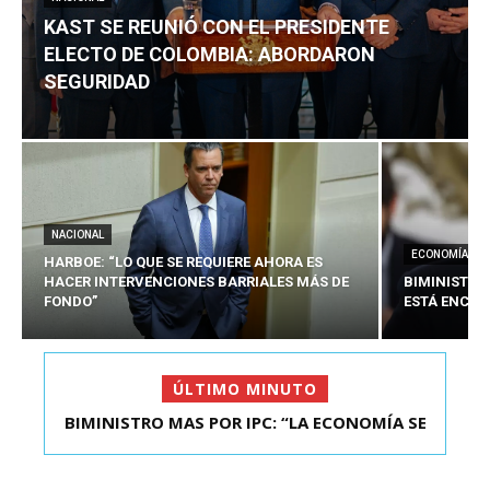
KAST SE REUNIÓ CON EL PRESIDENTE
ELECTO DE COLOMBIA: ABORDARON
SEGURIDAD
NACIONAL
ECONOMÍA
HARBOE: “LO QUE SE REQUIERE AHORA ES
HACER INTERVENCIONES BARRIALES MÁS DE
BIMINISTRO
FONDO”
ESTÁ ENCAU
ÚLTIMO MINUTO
BIMINISTRO MAS POR IPC: “LA ECONOMÍA SE
KAST SE REUNIÓ CON EL PRESIDENTE ELECTO DE
ESTÁ ENC...
COLOMBIA: A...