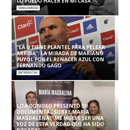
LO PUEDO HACER EN MI CASA’”
VANGUARDIA
“LA U TIENE PLANTEL PARA PELEAR
ARRIBA”: LA MIRADA DE MARIANO
PUYOL POR EL RENACER AZUL CON
FERNANDO GAGO
ENTREVISTAS
LITA DONOSO PRESENTÓ SU
DOCUMENTAL SOBRE MARÍA
MAGDALENA: “ME MUEVE SER UNA
VOZ DE ESTA VERDAD QUE HA SIDO