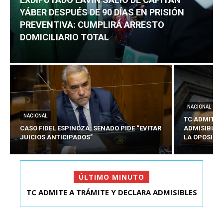
YÁBER DESPUÉS DE 90 DÍAS EN PRISIÓN
PREVENTIVA: CUMPLIRÁ ARRESTO
DOMICILIARIO TOTAL
NACIONAL
NACIONAL
TC ADMITE 
CASO FIDEL ESPINOZA: SENADO PIDE “EVITAR
ADMISIBLES
JUICIOS ANTICIPADOS”
LA OPOSICI
ÚLTIMO MINUTO
TC ADMITE A TRÁMITE Y DECLARA ADMISIBLES
EXDIPUTADO LAVÍN SALIÓ DE CAPITÁN YÁBER
LOS TRES REQU...
DESPUÉS DE 90 ...