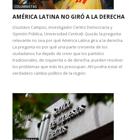
COLUMNISTAS
AMÉRICA LATINA NO GIRÓ A LA DERECHA
(Gustavo Campos, investigador Centro Democracia y
Opinión Pública, Universidad Central): Quizás la pregunta
relevante no sea por qué América Latina gira a la derecha.
La pregunta es por qué una parte creciente de los
ciudadanos ha dejado de creer que los partidos
tradicionales, de izquierda o de derecha, pueden resolver
los problemas que más les preocupan. Ahí podría estar el
verdadero cambio político de la región.