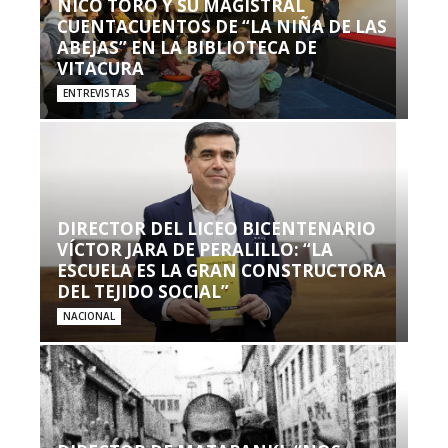
NICO TORO Y SU MAGISTRAL
CUENTACUENTOS DE “LA NIÑA DE LAS
ABEJAS” EN LA BIBLIOTECA DE
VITACURA
ENTREVISTAS
DIRECTOR DEL LICEO BICENTENARIO
VÍCTOR JARA DE PERALILLO: “LA
ESCUELA ES LA GRAN CONSTRUCTORA
DEL TEJIDO SOCIAL”
NACIONAL