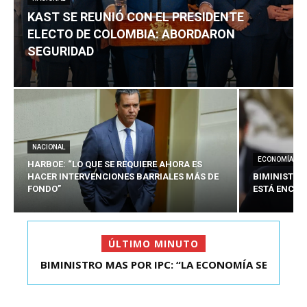
KAST SE REUNIÓ CON EL PRESIDENTE
ELECTO DE COLOMBIA: ABORDARON
SEGURIDAD
NACIONAL
ECONOMÍA
HARBOE: “LO QUE SE REQUIERE AHORA ES
HACER INTERVENCIONES BARRIALES MÁS DE
BIMINISTRO
FONDO”
ESTÁ ENCAU
ÚLTIMO MINUTO
BIMINISTRO MAS POR IPC: “LA ECONOMÍA SE
KAST SE REUNIÓ CON EL PRESIDENTE ELECTO DE
ESTÁ ENC...
COLOMBIA: A...