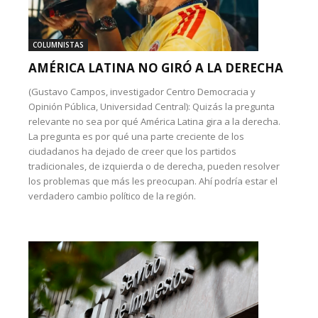
COLUMNISTAS
AMÉRICA LATINA NO GIRÓ A LA DERECHA
(Gustavo Campos, investigador Centro Democracia y
Opinión Pública, Universidad Central): Quizás la pregunta
relevante no sea por qué América Latina gira a la derecha.
La pregunta es por qué una parte creciente de los
ciudadanos ha dejado de creer que los partidos
tradicionales, de izquierda o de derecha, pueden resolver
los problemas que más les preocupan. Ahí podría estar el
verdadero cambio político de la región.