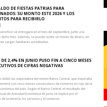
LDO DE FIESTAS PATRIAS PARA
NADOS: SU MONTO ESTE 2026 Y LOS
ITOS PARA RECIBIRLO
 beneficio se entregará en el mes de septiembre, junto a la
 dicho mes. Además, se puede recibir un monto de dinero, en
ner cargas familiares acreditadas.
 DE 2,4% EN JUNIO PUSO FIN A CINCO MESES
UTIVOS DE CIFRAS NEGATIVAS
do dobló las expectativa del mismo Banco Central, que esperaba
 terminó con cinco meses consecutivos de números en rojo de la
económica del país. Según el Banco Central, el resultado del
sual de Actividad Económica de junio se explicó por el
 de la minería, los servicios y el comercio.