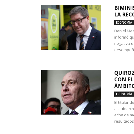
BIMINI
LA REC
ECONOMÍA
Daniel Mas
informó qu
negativa d
desempeño 
QUIROZ
CON EL
ÁMBITO
ECONOMÍA
El titular
al subsecr
echa de me
resultados