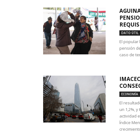
AGUINA
PENSIO
REQUIS
DATO ÚTIL
El popular
pensión de
caso de te
IMACEC
CONSEC
ECONOMÍA
El resulta
un 1,2%, y
actividad 
Índice Men
crecimiento