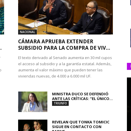
NACIONAL
CÁMARA APRUEBA EXTENDER
.
SUBSIDIO PARA LA COMPRA DE VIV...
r
El texto derivado al Senado aumenta en 30 mil cupos
el acceso al subsidio y a la garantía estatal. Además,
o
aumenta el valor máximo que pueden tener las
viviendas nuevas, de 4.000 a 6.000 mil UF.
MINISTRA DUCO SE DEFENDIÓ
ANTE LAS CRÍTICAS: “EL ÚNICO...
TRIUNFO
REVELAN QUE TONKA TOMICIC
SIGUE EN CONTACTO CON