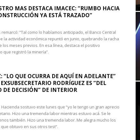
STRO MAS DESTACA IMACEC: “RUMBO HACIA
ONSTRUCCIÓN YA ESTÁ TRAZADO”
 remarcó: “Tal como lo habíamos anticipado, el Banco Central
e la actividad económica repuntó en junio, quebrando la racha
e los meses previos. En esa línea, destaca el positivo
que registró la minería”.
: “LO QUE OCURRA DE AQUÍ EN ADELANTE”
 EXSUBSECRETARIO RODRÍGUEZ ES “DEL
 DE DECISIÓN” DE INTERIOR
 de Hacienda sostuvo este lunes que “yo le tengo un gran aprecio
etario. Hizo una tremenda labor mientras estuvo acá. Se le
nos también. Hizo una tremenda labor. Me alegra mucho los
 que obtuvo en sus otros test”.