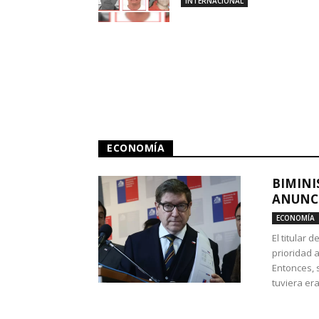
INTERNACIONAL
ECONOMÍA
BIMINI
ANUNCI
ECONOMÍA
El titular 
prioridad 
Entonces, 
tuviera era