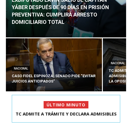
YÁBER DESPUÉS DE 90 DÍAS EN PRISIÓN
PREVENTIVA: CUMPLIRÁ ARRESTO
DOMICILIARIO TOTAL
NACIONAL
NACIONAL
TC ADMITE 
CASO FIDEL ESPINOZA: SENADO PIDE “EVITAR
ADMISIBLES
JUICIOS ANTICIPADOS”
LA OPOSICI
ÚLTIMO MINUTO
TC ADMITE A TRÁMITE Y DECLARA ADMISIBLES
LOS TRES REQU...