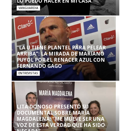
LO PUEDO HACER EN MI CASA’”
VANGUARDIA
“LA U TIENE PLANTEL PARA PELEAR
ARRIBA”: LA MIRADA DE MARIANO
PUYOL POR EL RENACER AZUL CON
FERNANDO GAGO
ENTREVISTAS
LITA DONOSO PRESENTÓ SU
DOCUMENTAL SOBRE MARÍA
MAGDALENA: “ME MUEVE SER UNA
VOZ DE ESTA VERDAD QUE HA SIDO