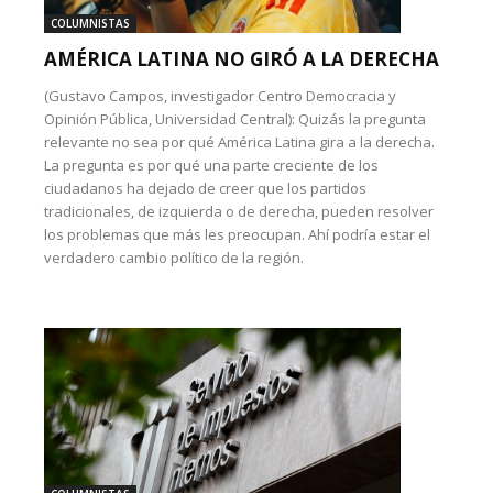
COLUMNISTAS
AMÉRICA LATINA NO GIRÓ A LA DERECHA
(Gustavo Campos, investigador Centro Democracia y
Opinión Pública, Universidad Central): Quizás la pregunta
relevante no sea por qué América Latina gira a la derecha.
La pregunta es por qué una parte creciente de los
ciudadanos ha dejado de creer que los partidos
tradicionales, de izquierda o de derecha, pueden resolver
los problemas que más les preocupan. Ahí podría estar el
verdadero cambio político de la región.