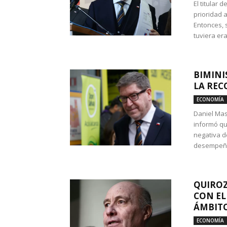
El titular 
prioridad 
Entonces, 
tuviera era
BIMINI
LA REC
ECONOMÍA
Daniel Mas
informó qu
negativa d
desempeño 
QUIROZ
CON EL
ÁMBITO
ECONOMÍA