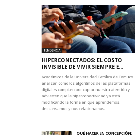
TENDENCIA
HIPERCONECTADOS: EL COSTO
INVISIBLE DE VIVIR SIEMPRE E...
Académicos de la Universidad Católica de Temuco
analizan cómo los algoritmos de las plataformas
digitales compiten por captar nuestra atención y
advierten que la hiperconectividad ya está
modificando la forma en que aprendemos,
descansamos y nos relacionamos.
QUÉ HACER EN CONCEPCIÓN: