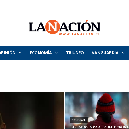
OPINIÓN
ECONOMÍA
TRIUNFO
VANGUARDIA
La
Nación
NACIONAL
“HELADAS A PARTIR DEL DOMING