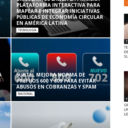
PLATAFORMA INTERACTIVA PARA
MAPEAR E INTEGRAR INICIATIVAS
PÚBLICAS DE ECONOMÍA CIRCULAR
EN AMÉRICA LATINA
TECNOLOGÍA
T
T
D
SU
A
SUBTEL MEJORA NORMA DE
PREFIJOS 600 Y 809 PARA EVITAR
ABUSOS EN COBRANZAS Y SPAM
NACIONAL
T
GR
UN
LI