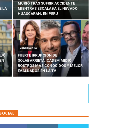
MURIÓ TRAS SUFRIR ACCIDENTE
E LA
MIENTRAS ESCALABA EL NEVADO
HUASCARÁN, EN PERÚ
VANGUARDIA
EJÓ
FUERTE IRRUPCIÓN DE
EN
SOLABARRIETA: CADEM MIDIÓ
N
ROSTROS MÁS CONOCIDOS Y MEJOR
EVALUADOS EN LA TV
SOCIAL