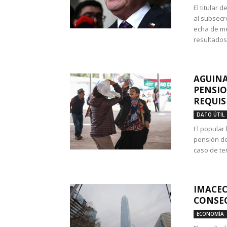
El titular
al subsecr
echa de me
resultados
AGUINA
PENSIO
REQUIS
DATO ÚTIL
El popular
pensión de
caso de te
IMACEC
CONSEC
ECONOMÍA