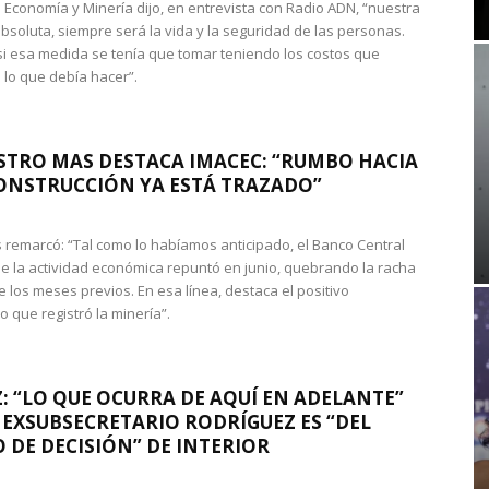
de Economía y Minería dijo, en entrevista con Radio ADN, “nuestra
absoluta, siempre será la vida y la seguridad de las personas.
si esa medida se tenía que tomar teniendo los costos que
 lo que debía hacer”.
STRO MAS DESTACA IMACEC: “RUMBO HACIA
ONSTRUCCIÓN YA ESTÁ TRAZADO”
 remarcó: “Tal como lo habíamos anticipado, el Banco Central
e la actividad económica repuntó en junio, quebrando la racha
e los meses previos. En esa línea, destaca el positivo
que registró la minería”.
: “LO QUE OCURRA DE AQUÍ EN ADELANTE”
 EXSUBSECRETARIO RODRÍGUEZ ES “DEL
 DE DECISIÓN” DE INTERIOR