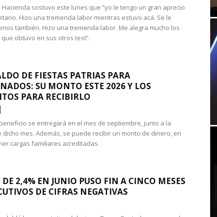
 de Hacienda sostuvo este lunes que “yo le tengo un gran aprecio
etario. Hizo una tremenda labor mientras estuvo acá. Se le
nos también. Hizo una tremenda labor. Me alegra mucho los
 que obtuvo en sus otros test”.
LDO DE FIESTAS PATRIAS PARA
NADOS: SU MONTO ESTE 2026 Y LOS
ITOS PARA RECIBIRLO
 beneficio se entregará en el mes de septiembre, junto a la
 dicho mes. Además, se puede recibir un monto de dinero, en
ner cargas familiares acreditadas.
 DE 2,4% EN JUNIO PUSO FIN A CINCO MESES
UTIVOS DE CIFRAS NEGATIVAS