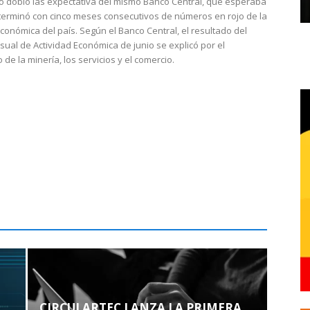
do dobló las expectativa del mismo Banco Central, que esperaba
 terminó con cinco meses consecutivos de números en rojo de la
económica del país. Según el Banco Central, el resultado del
sual de Actividad Económica de junio se explicó por el
 de la minería, los servicios y el comercio.
CIRCULARTEC LANZA LA PRIMERA