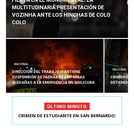
MULTITUDINARIA PRESENTACIÓN DE
VOZINHA ANTE LOS HINCHAS DE COLO
COLO
NACIONAL
NACIONAL
DIRECCIÓN DEL TRABAJO MANTIENE
SUSPENSIÓN DE FAENAS DE EMPRESAS
CRIMEN DE 
ALEDAÑAS A LA EMERGENCIA EN QUILICURA
DETIENEN A
ÚLTIMO MINUTO
FIESTA EN EL MONUMENTAL: LA
MULTITUDINARIA PRESENTACIÓ...