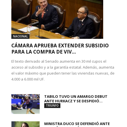
NACIONAL
CÁMARA APRUEBA EXTENDER SUBSIDIO
PARA LA COMPRA DE VIV...
El texto derivado al Senado aumenta en 30 mil cupos el
acceso al subsidio y a la garantía estatal. Además, aumenta
el valor máximo que pueden tener las viviendas nuevas, de
4.000 a 6.000 mil UF.
TABILO TUVO UN AMARGO DEBUT
ANTE HURKACZ Y SE DESPIDIÓ...
TRIUNFO
MINISTRA DUCO SE DEFENDIÓ ANTE