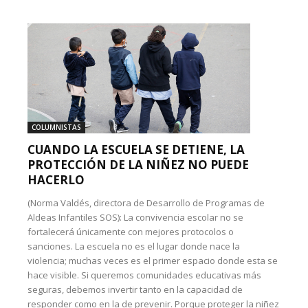
COLUMNISTAS
CUANDO LA ESCUELA SE DETIENE, LA
PROTECCIÓN DE LA NIÑEZ NO PUEDE
HACERLO
(Norma Valdés, directora de Desarrollo de Programas de
Aldeas Infantiles SOS): La convivencia escolar no se
fortalecerá únicamente con mejores protocolos o
sanciones. La escuela no es el lugar donde nace la
violencia; muchas veces es el primer espacio donde esta se
hace visible. Si queremos comunidades educativas más
seguras, debemos invertir tanto en la capacidad de
responder como en la de prevenir. Porque proteger la niñez