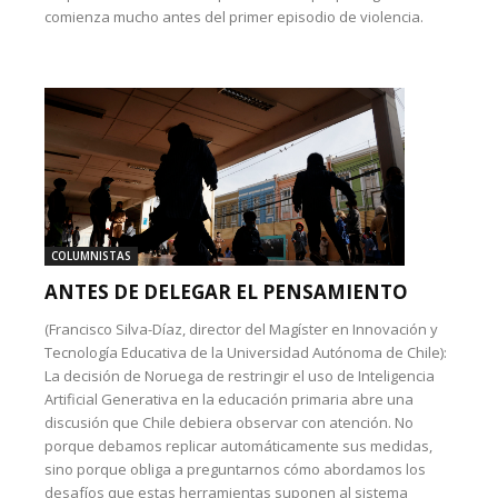
comienza mucho antes del primer episodio de violencia.
COLUMNISTAS
ANTES DE DELEGAR EL PENSAMIENTO
(Francisco Silva-Díaz, director del Magíster en Innovación y
Tecnología Educativa de la Universidad Autónoma de Chile):
La decisión de Noruega de restringir el uso de Inteligencia
Artificial Generativa en la educación primaria abre una
discusión que Chile debiera observar con atención. No
porque debamos replicar automáticamente sus medidas,
sino porque obliga a preguntarnos cómo abordamos los
desafíos que estas herramientas suponen al sistema