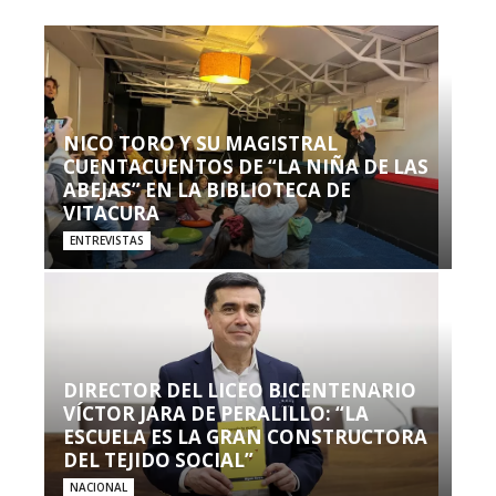
NICO TORO Y SU MAGISTRAL
CUENTACUENTOS DE “LA NIÑA DE LAS
ABEJAS” EN LA BIBLIOTECA DE
VITACURA
ENTREVISTAS
DIRECTOR DEL LICEO BICENTENARIO
VÍCTOR JARA DE PERALILLO: “LA
ESCUELA ES LA GRAN CONSTRUCTORA
DEL TEJIDO SOCIAL”
NACIONAL