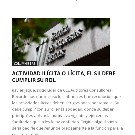
COLUMNISTAS
ACTIVIDAD ILÍCITA O LÍCITA, EL SII DEBE
CUMPLIR SU ROL
(Javier Jaque, socio Líder de CCL Auditores Consultores):
Recordemos que incluso los tribunales han reconocido que
las actividades ilícitas deben ser gravadas, por tanto, el SII
debe cumplir con su rol en la sociedad, donde su deber
principal es aplicar la normativa vigente y ejercer las
facultades que la ley le ha conferido. Exigirle algo distinto
sería pedirle que renuncie precisamente a la función para la
cual fue creado.