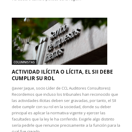
COLUMNISTAS
ACTIVIDAD ILÍCITA O LÍCITA, EL SII DEBE
CUMPLIR SU ROL
(Javier Jaque, socio Líder de CCL Auditores Consultores):
Recordemos que incluso los tribunales han reconocido que
las actividades ilícitas deben ser gravadas, por tanto, el SII
debe cumplir con su rol en la sociedad, donde su deber
principal es aplicar la normativa vigente y ejercer las
facultades que la ley le ha conferido. Exigirle algo distinto
sería pedirle que renuncie precisamente a la función para la
cual fue creado.