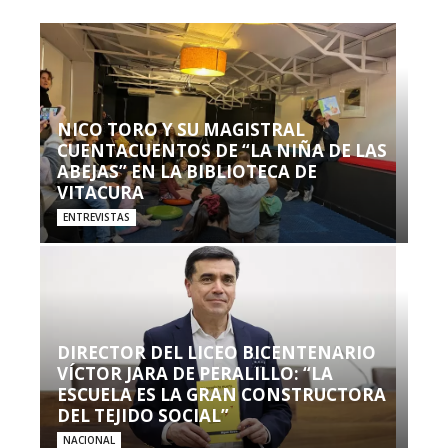
NICO TORO Y SU MAGISTRAL
CUENTACUENTOS DE “LA NIÑA DE LAS
ABEJAS” EN LA BIBLIOTECA DE
VITACURA
ENTREVISTAS
DIRECTOR DEL LICEO BICENTENARIO
VÍCTOR JARA DE PERALILLO: “LA
ESCUELA ES LA GRAN CONSTRUCTORA
DEL TEJIDO SOCIAL”
NACIONAL