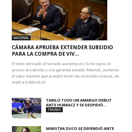
NACIONAL
CÁMARA APRUEBA EXTENDER SUBSIDIO
PARA LA COMPRA DE VIV...
El texto derivado al Senado aumenta en 30 mil cupos el
acceso al subsidio y a la garantía estatal. Además, aumenta
el valor máximo que pueden tener las viviendas nuevas, de
4.000 a 6.000 mil UF.
TABILO TUVO UN AMARGO DEBUT
ANTE HURKACZ Y SE DESPIDIÓ...
TRIUNFO
MINISTRA DUCO SE DEFENDIÓ ANTE