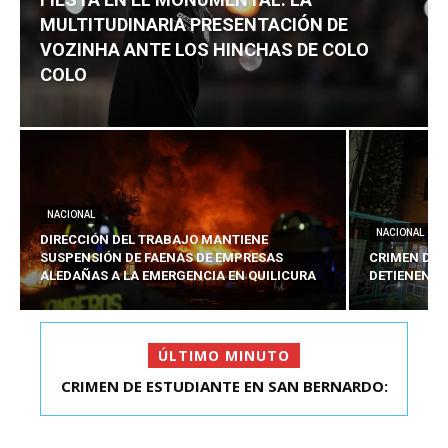
MULTITUDINARIA PRESENTACIÓN DE
VOZINHA ANTE LOS HINCHAS DE COLO
COLO
NACIONAL
NACIONAL
DIRECCIÓN DEL TRABAJO MANTIENE
SUSPENSIÓN DE FAENAS DE EMPRESAS
CRIMEN DE 
ALEDAÑAS A LA EMERGENCIA EN QUILICURA
DETIENEN A
ÚLTIMO MINUTO
FIESTA EN EL MONUMENTAL: LA
MULTITUDINARIA PRESENTACIÓ...