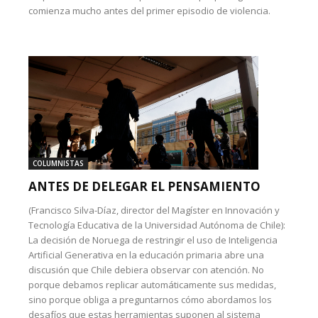
comienza mucho antes del primer episodio de violencia.
COLUMNISTAS
ANTES DE DELEGAR EL PENSAMIENTO
(Francisco Silva-Díaz, director del Magíster en Innovación y
Tecnología Educativa de la Universidad Autónoma de Chile):
La decisión de Noruega de restringir el uso de Inteligencia
Artificial Generativa en la educación primaria abre una
discusión que Chile debiera observar con atención. No
porque debamos replicar automáticamente sus medidas,
sino porque obliga a preguntarnos cómo abordamos los
desafíos que estas herramientas suponen al sistema