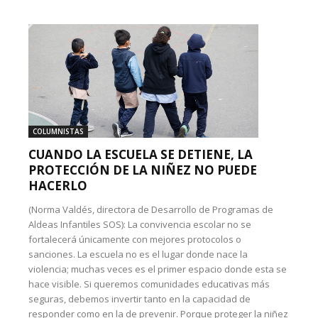
COLUMNISTAS
CUANDO LA ESCUELA SE DETIENE, LA
PROTECCIÓN DE LA NIÑEZ NO PUEDE
HACERLO
(Norma Valdés, directora de Desarrollo de Programas de
Aldeas Infantiles SOS): La convivencia escolar no se
fortalecerá únicamente con mejores protocolos o
sanciones. La escuela no es el lugar donde nace la
violencia; muchas veces es el primer espacio donde esta se
hace visible. Si queremos comunidades educativas más
seguras, debemos invertir tanto en la capacidad de
responder como en la de prevenir. Porque proteger la niñez