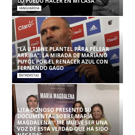
LO PUEDO HACER EN MI CASA’”
VANGUARDIA
“LA U TIENE PLANTEL PARA PELEAR
ARRIBA”: LA MIRADA DE MARIANO
PUYOL POR EL RENACER AZUL CON
FERNANDO GAGO
ENTREVISTAS
LITA DONOSO PRESENTÓ SU
DOCUMENTAL SOBRE MARÍA
MAGDALENA: “ME MUEVE SER UNA
VOZ DE ESTA VERDAD QUE HA SIDO