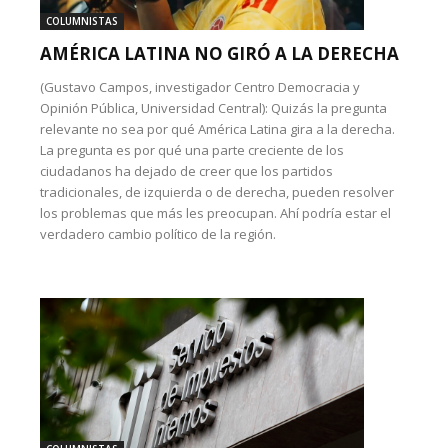
COLUMNISTAS
AMÉRICA LATINA NO GIRÓ A LA DERECHA
(Gustavo Campos, investigador Centro Democracia y
Opinión Pública, Universidad Central): Quizás la pregunta
relevante no sea por qué América Latina gira a la derecha.
La pregunta es por qué una parte creciente de los
ciudadanos ha dejado de creer que los partidos
tradicionales, de izquierda o de derecha, pueden resolver
los problemas que más les preocupan. Ahí podría estar el
verdadero cambio político de la región.