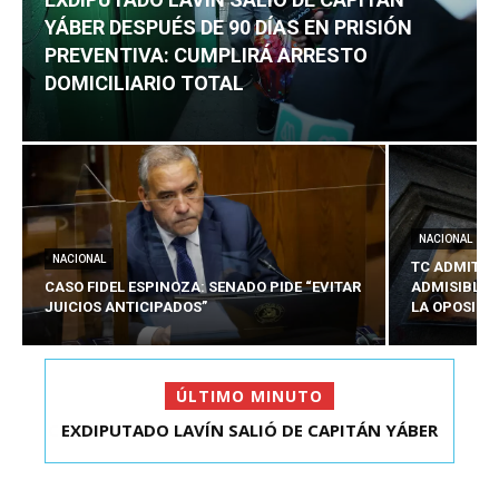
YÁBER DESPUÉS DE 90 DÍAS EN PRISIÓN
PREVENTIVA: CUMPLIRÁ ARRESTO
DOMICILIARIO TOTAL
NACIONAL
NACIONAL
TC ADMITE 
CASO FIDEL ESPINOZA: SENADO PIDE “EVITAR
ADMISIBLES
JUICIOS ANTICIPADOS”
LA OPOSICI
ÚLTIMO MINUTO
EXDIPUTADO LAVÍN SALIÓ DE CAPITÁN YÁBER
DESPUÉS DE 90 ...