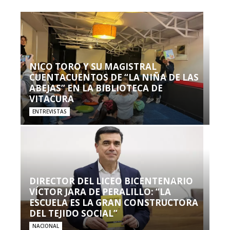
NICO TORO Y SU MAGISTRAL
CUENTACUENTOS DE “LA NIÑA DE LAS
ABEJAS” EN LA BIBLIOTECA DE
VITACURA
ENTREVISTAS
DIRECTOR DEL LICEO BICENTENARIO
VÍCTOR JARA DE PERALILLO: “LA
ESCUELA ES LA GRAN CONSTRUCTORA
DEL TEJIDO SOCIAL”
NACIONAL