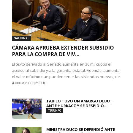
NACIONAL
CÁMARA APRUEBA EXTENDER SUBSIDIO
PARA LA COMPRA DE VIV...
El texto derivado al Senado aumenta en 30 mil cupos el
acceso al subsidio y a la garantía estatal. Además, aumenta
el valor máximo que pueden tener las viviendas nuevas, de
4.000 a 6.000 mil UF.
TABILO TUVO UN AMARGO DEBUT
ANTE HURKACZ Y SE DESPIDIÓ...
TRIUNFO
MINISTRA DUCO SE DEFENDIÓ ANTE