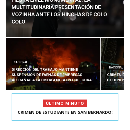
MULTITUDINARIA PRESENTACIÓN DE
VOZINHA ANTE LOS HINCHAS DE COLO
COLO
NACIONAL
NACIONAL
DIRECCIÓN DEL TRABAJO MANTIENE
SUSPENSIÓN DE FAENAS DE EMPRESAS
CRIMEN DE 
ALEDAÑAS A LA EMERGENCIA EN QUILICURA
DETIENEN A
ÚLTIMO MINUTO
FIESTA EN EL MONUMENTAL: LA
MULTITUDINARIA PRESENTACIÓ...