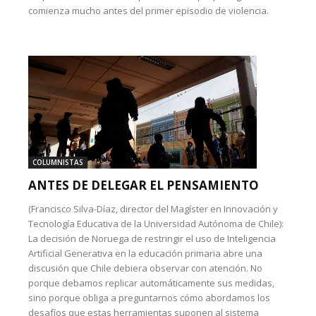
comienza mucho antes del primer episodio de violencia.
COLUMNISTAS
ANTES DE DELEGAR EL PENSAMIENTO
(Francisco Silva-Díaz, director del Magíster en Innovación y
Tecnología Educativa de la Universidad Autónoma de Chile):
La decisión de Noruega de restringir el uso de Inteligencia
Artificial Generativa en la educación primaria abre una
discusión que Chile debiera observar con atención. No
porque debamos replicar automáticamente sus medidas,
sino porque obliga a preguntarnos cómo abordamos los
desafíos que estas herramientas suponen al sistema