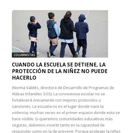
COLUMNISTAS
CUANDO LA ESCUELA SE DETIENE, LA
PROTECCIÓN DE LA NIÑEZ NO PUEDE
HACERLO
(Norma Valdés, directora de Desarrollo de Programas de
Aldeas Infantiles SOS): La convivencia escolar no se
fortalecerá únicamente con mejores protocolos o
sanciones. La escuela no es el lugar donde nace la
violencia; muchas veces es el primer espacio donde esta se
hace visible. Si queremos comunidades educativas más
seguras, debemos invertir tanto en la capacidad de
responder como en la de prevenir. Porque proteger la niñez