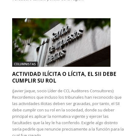
COLUMNISTAS
ACTIVIDAD ILÍCITA O LÍCITA, EL SII DEBE
CUMPLIR SU ROL
(Javier Jaque, socio Líder de CCL Auditores Consultores):
Recordemos que incluso los tribunales han reconocido que
las actividades ilícitas deben ser gravadas, por tanto, el SII
debe cumplir con su rol en la sociedad, donde su deber
principal es aplicar la normativa vigente y ejercer las
facultades que la ley le ha conferido. Exigirle algo distinto
sería pedirle que renuncie precisamente a la función para la
cual fue creado.