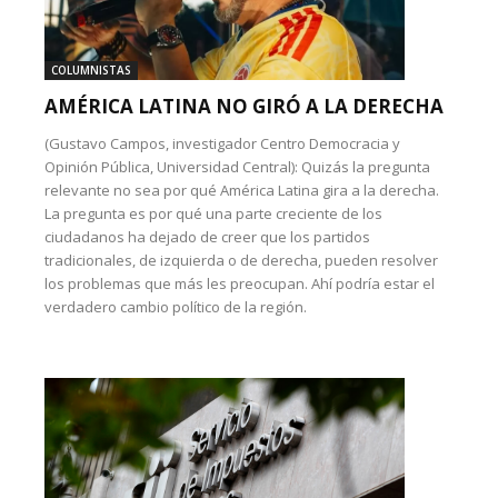
COLUMNISTAS
AMÉRICA LATINA NO GIRÓ A LA DERECHA
(Gustavo Campos, investigador Centro Democracia y
Opinión Pública, Universidad Central): Quizás la pregunta
relevante no sea por qué América Latina gira a la derecha.
La pregunta es por qué una parte creciente de los
ciudadanos ha dejado de creer que los partidos
tradicionales, de izquierda o de derecha, pueden resolver
los problemas que más les preocupan. Ahí podría estar el
verdadero cambio político de la región.