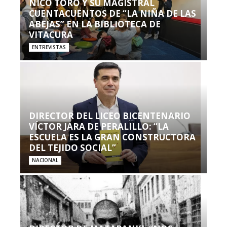
NICO TORO Y SU MAGISTRAL
CUENTACUENTOS DE “LA NIÑA DE LAS
ABEJAS” EN LA BIBLIOTECA DE
VITACURA
ENTREVISTAS
DIRECTOR DEL LICEO BICENTENARIO
VÍCTOR JARA DE PERALILLO: “LA
ESCUELA ES LA GRAN CONSTRUCTORA
DEL TEJIDO SOCIAL”
NACIONAL