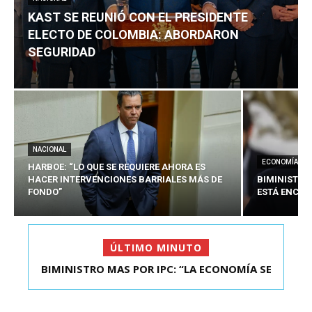
KAST SE REUNIÓ CON EL PRESIDENTE
ELECTO DE COLOMBIA: ABORDARON
SEGURIDAD
NACIONAL
ECONOMÍA
HARBOE: “LO QUE SE REQUIERE AHORA ES
HACER INTERVENCIONES BARRIALES MÁS DE
BIMINISTRO
FONDO”
ESTÁ ENCAU
ÚLTIMO MINUTO
BIMINISTRO MAS POR IPC: “LA ECONOMÍA SE
ESTÁ ENC...