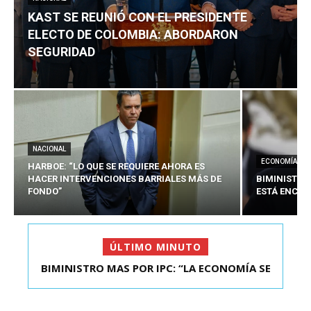
KAST SE REUNIÓ CON EL PRESIDENTE
ELECTO DE COLOMBIA: ABORDARON
SEGURIDAD
NACIONAL
ECONOMÍA
HARBOE: “LO QUE SE REQUIERE AHORA ES
HACER INTERVENCIONES BARRIALES MÁS DE
BIMINISTRO
FONDO”
ESTÁ ENCAU
ÚLTIMO MINUTO
KAST SE REUNIÓ CON EL PRESIDENTE ELECTO DE
COLOMBIA: A...