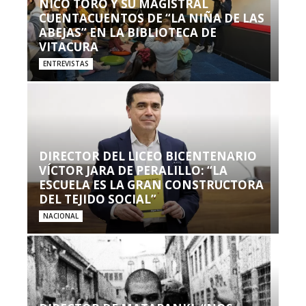
NICO TORO Y SU MAGISTRAL
CUENTACUENTOS DE “LA NIÑA DE LAS
ABEJAS” EN LA BIBLIOTECA DE
VITACURA
ENTREVISTAS
DIRECTOR DEL LICEO BICENTENARIO
VÍCTOR JARA DE PERALILLO: “LA
ESCUELA ES LA GRAN CONSTRUCTORA
DEL TEJIDO SOCIAL”
NACIONAL