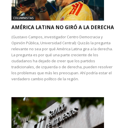
COLUMNISTAS
AMÉRICA LATINA NO GIRÓ A LA DERECHA
(Gustavo Campos, investigador Centro Democracia y
Opinión Pública, Universidad Central): Quizás la pregunta
relevante no sea por qué América Latina gira a la derecha.
La pregunta es por qué una parte creciente de los
ciudadanos ha dejado de creer que los partidos
tradicionales, de izquierda o de derecha, pueden resolver
los problemas que más les preocupan. Ahí podría estar el
verdadero cambio político de la región.