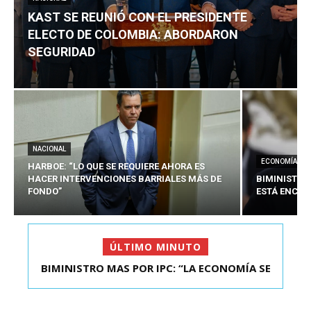
KAST SE REUNIÓ CON EL PRESIDENTE
ELECTO DE COLOMBIA: ABORDARON
SEGURIDAD
NACIONAL
ECONOMÍA
HARBOE: “LO QUE SE REQUIERE AHORA ES
HACER INTERVENCIONES BARRIALES MÁS DE
BIMINISTRO
FONDO”
ESTÁ ENCAU
ÚLTIMO MINUTO
BIMINISTRO MAS POR IPC: “LA ECONOMÍA SE
KAST SE REUNIÓ CON EL PRESIDENTE ELECTO DE
ESTÁ ENC...
COLOMBIA: A...