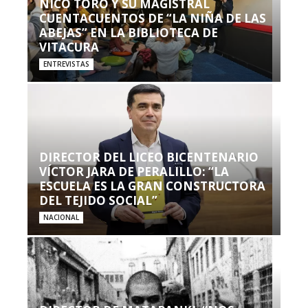
NICO TORO Y SU MAGISTRAL
CUENTACUENTOS DE “LA NIÑA DE LAS
ABEJAS” EN LA BIBLIOTECA DE
VITACURA
ENTREVISTAS
DIRECTOR DEL LICEO BICENTENARIO
VÍCTOR JARA DE PERALILLO: “LA
ESCUELA ES LA GRAN CONSTRUCTORA
DEL TEJIDO SOCIAL”
NACIONAL