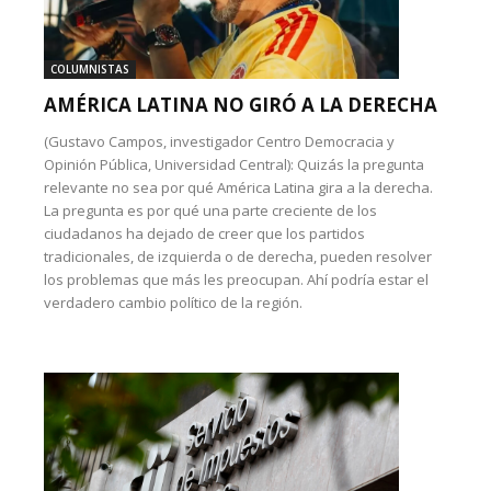
COLUMNISTAS
AMÉRICA LATINA NO GIRÓ A LA DERECHA
(Gustavo Campos, investigador Centro Democracia y
Opinión Pública, Universidad Central): Quizás la pregunta
relevante no sea por qué América Latina gira a la derecha.
La pregunta es por qué una parte creciente de los
ciudadanos ha dejado de creer que los partidos
tradicionales, de izquierda o de derecha, pueden resolver
los problemas que más les preocupan. Ahí podría estar el
verdadero cambio político de la región.