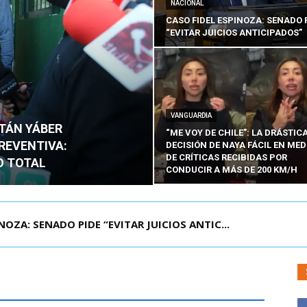
NACIONAL
CASO FIDEL ESPINOZA: SENADO 
“EVITAR JUICIOS ANTICIPADOS”
VANGUARDIA
ITÁN YÁBER
“ME VOY DE CHILE”: LA DRÁSTIC
PREVENTIVA:
DECISIÓN DE NAYA FÁCIL EN MED
DE CRÍTICAS RECIBIDAS POR
O TOTAL
CONDUCIR A MÁS DE 200 KM/H
ÁMITE Y DECLARA ADMISIBLES LOS TRES REQU...