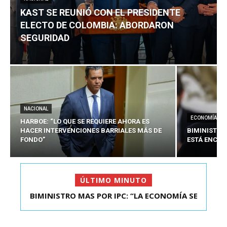
KAST SE REUNIÓ CON EL PRESIDENTE
ELECTO DE COLOMBIA: ABORDARON
SEGURIDAD
NACIONAL
ECONOMÍA
HARBOE: “LO QUE SE REQUIERE AHORA ES
HACER INTERVENCIONES BARRIALES MÁS DE
BIMINISTRO
FONDO”
ESTÁ ENCAU
ÚLTIMO MINUTO
BIMINISTRO MAS POR IPC: “LA ECONOMÍA SE
KAST SE REUNIÓ CON EL PRESIDENTE ELECTO DE
ESTÁ ENC...
COLOMBIA: A...