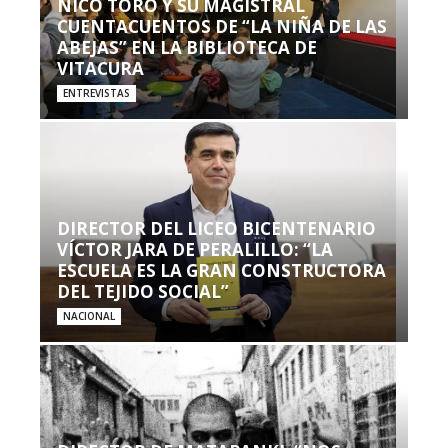
NICO TORO Y SU MAGISTRAL
CUENTACUENTOS DE “LA NIÑA DE LAS
ABEJAS” EN LA BIBLIOTECA DE
VITACURA
ENTREVISTAS
DIRECTOR DEL LICEO BICENTENARIO
VÍCTOR JARA DE PERALILLO: “LA
ESCUELA ES LA GRAN CONSTRUCTORA
DEL TEJIDO SOCIAL”
NACIONAL