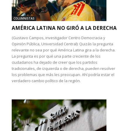
COLUMNISTAS
AMÉRICA LATINA NO GIRÓ A LA DERECHA
(Gustavo Campos, investigador Centro Democracia y
Opinión Pública, Universidad Central): Quizás la pregunta
relevante no sea por qué América Latina gira a la derecha.
La pregunta es por qué una parte creciente de los
ciudadanos ha dejado de creer que los partidos
tradicionales, de izquierda o de derecha, pueden resolver
los problemas que más les preocupan. Ahí podría estar el
verdadero cambio político de la región.