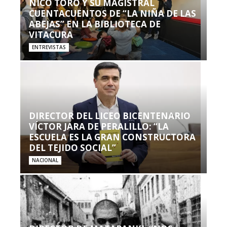
NICO TORO Y SU MAGISTRAL
CUENTACUENTOS DE “LA NIÑA DE LAS
ABEJAS” EN LA BIBLIOTECA DE
VITACURA
ENTREVISTAS
DIRECTOR DEL LICEO BICENTENARIO
VÍCTOR JARA DE PERALILLO: “LA
ESCUELA ES LA GRAN CONSTRUCTORA
DEL TEJIDO SOCIAL”
NACIONAL