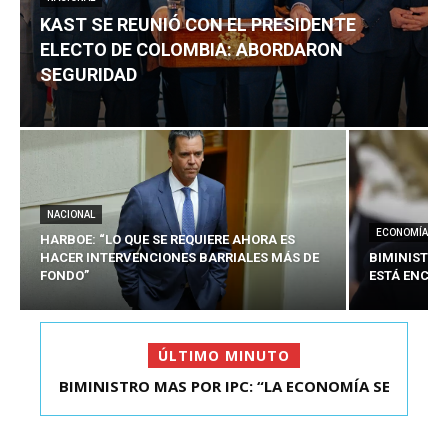
KAST SE REUNIÓ CON EL PRESIDENTE
ELECTO DE COLOMBIA: ABORDARON
SEGURIDAD
NACIONAL
ECONOMÍA
HARBOE: “LO QUE SE REQUIERE AHORA ES
HACER INTERVENCIONES BARRIALES MÁS DE
BIMINISTRO
FONDO”
ESTÁ ENCAU
ÚLTIMO MINUTO
BIMINISTRO MAS POR IPC: “LA ECONOMÍA SE
KAST SE REUNIÓ CON EL PRESIDENTE ELECTO DE
ESTÁ ENC...
COLOMBIA: A...