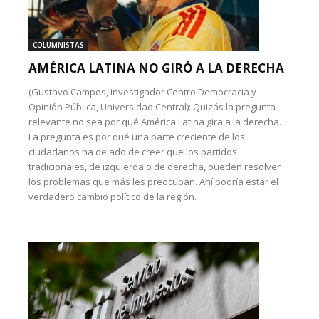
COLUMNISTAS
AMÉRICA LATINA NO GIRÓ A LA DERECHA
(Gustavo Campos, investigador Centro Democracia y
Opinión Pública, Universidad Central): Quizás la pregunta
relevante no sea por qué América Latina gira a la derecha.
La pregunta es por qué una parte creciente de los
ciudadanos ha dejado de creer que los partidos
tradicionales, de izquierda o de derecha, pueden resolver
los problemas que más les preocupan. Ahí podría estar el
verdadero cambio político de la región.