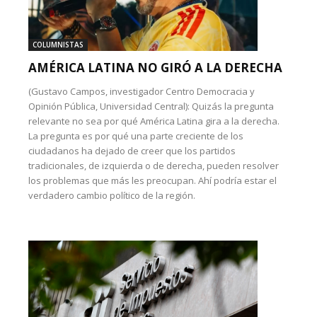
COLUMNISTAS
AMÉRICA LATINA NO GIRÓ A LA DERECHA
(Gustavo Campos, investigador Centro Democracia y
Opinión Pública, Universidad Central): Quizás la pregunta
relevante no sea por qué América Latina gira a la derecha.
La pregunta es por qué una parte creciente de los
ciudadanos ha dejado de creer que los partidos
tradicionales, de izquierda o de derecha, pueden resolver
los problemas que más les preocupan. Ahí podría estar el
verdadero cambio político de la región.