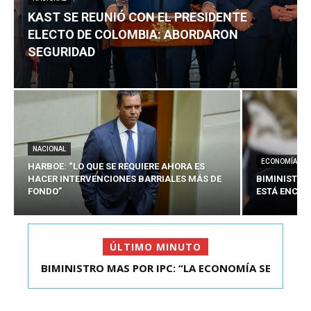
KAST SE REUNIÓ CON EL PRESIDENTE
ELECTO DE COLOMBIA: ABORDARON
SEGURIDAD
NACIONAL
ECONOMÍA
HARBOE: “LO QUE SE REQUIERE AHORA ES
HACER INTERVENCIONES BARRIALES MÁS DE
BIMINISTRO
FONDO”
ESTÁ ENCAU
ÚLTIMO MINUTO
BIMINISTRO MAS POR IPC: “LA ECONOMÍA SE
KAST SE REUNIÓ CON EL PRESIDENTE ELECTO DE
ESTÁ ENC...
COLOMBIA: A...