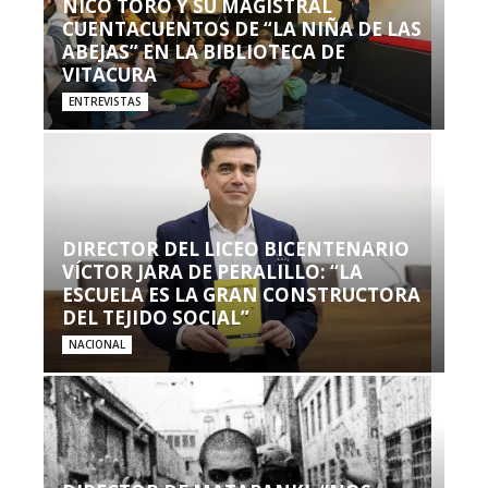
NICO TORO Y SU MAGISTRAL
CUENTACUENTOS DE “LA NIÑA DE LAS
ABEJAS” EN LA BIBLIOTECA DE
VITACURA
ENTREVISTAS
DIRECTOR DEL LICEO BICENTENARIO
VÍCTOR JARA DE PERALILLO: “LA
ESCUELA ES LA GRAN CONSTRUCTORA
DEL TEJIDO SOCIAL”
NACIONAL