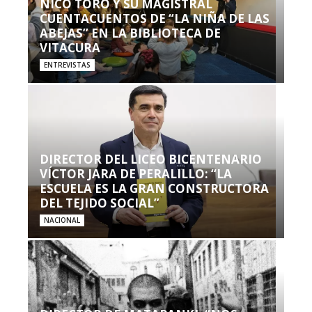
NICO TORO Y SU MAGISTRAL
CUENTACUENTOS DE “LA NIÑA DE LAS
ABEJAS” EN LA BIBLIOTECA DE
VITACURA
ENTREVISTAS
DIRECTOR DEL LICEO BICENTENARIO
VÍCTOR JARA DE PERALILLO: “LA
ESCUELA ES LA GRAN CONSTRUCTORA
DEL TEJIDO SOCIAL”
NACIONAL