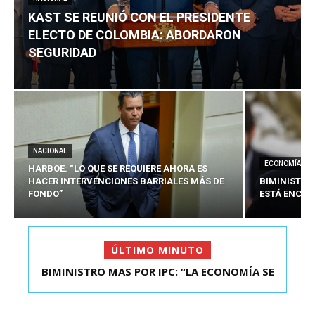
KAST SE REUNIÓ CON EL PRESIDENTE
ELECTO DE COLOMBIA: ABORDARON
SEGURIDAD
NACIONAL
ECONOMÍA
HARBOE: “LO QUE SE REQUIERE AHORA ES
HACER INTERVENCIONES BARRIALES MÁS DE
BIMINISTRO
FONDO”
ESTÁ ENCAU
ÚLTIMO MINUTO
BIMINISTRO MAS POR IPC: “LA ECONOMÍA SE
KAST SE REUNIÓ CON EL PRESIDENTE ELECTO DE
ESTÁ ENC...
COLOMBIA: A...