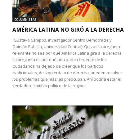
COLUMNISTAS
AMÉRICA LATINA NO GIRÓ A LA DERECHA
(Gustavo Campos, investigador Centro Democracia y
Opinión Pública, Universidad Central): Quizás la pregunta
relevante no sea por qué América Latina gira a la derecha.
La pregunta es por qué una parte creciente de los
ciudadanos ha dejado de creer que los partidos
tradicionales, de izquierda o de derecha, pueden resolver
los problemas que más les preocupan. Ahí podría estar el
verdadero cambio político de la región.