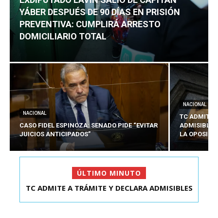
YÁBER DESPUÉS DE 90 DÍAS EN PRISIÓN
PREVENTIVA: CUMPLIRÁ ARRESTO
DOMICILIARIO TOTAL
NACIONAL
NACIONAL
TC ADMITE 
CASO FIDEL ESPINOZA: SENADO PIDE “EVITAR
ADMISIBLES
JUICIOS ANTICIPADOS”
LA OPOSICI
ÚLTIMO MINUTO
TC ADMITE A TRÁMITE Y DECLARA ADMISIBLES
EXDIPUTADO LAVÍN SALIÓ DE CAPITÁN YÁBER
LOS TRES REQU...
DESPUÉS DE 90 ...