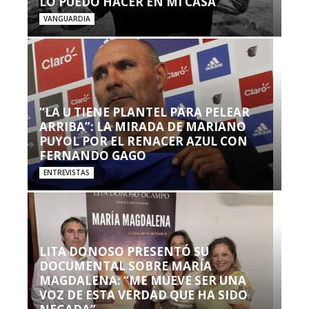
LO PUEDO HACER EN MI CASA’”
VANGUARDIA
“LA U TIENE PLANTEL PARA PELEAR
ARRIBA”: LA MIRADA DE MARIANO
PUYOL POR EL RENACER AZUL CON
FERNANDO GAGO
ENTREVISTAS
LITA DONOSO PRESENTÓ SU
DOCUMENTAL SOBRE MARÍA
MAGDALENA: “ME MUEVE SER UNA
VOZ DE ESTA VERDAD QUE HA SIDO