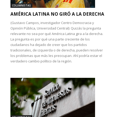
COLUMNISTAS
AMÉRICA LATINA NO GIRÓ A LA DERECHA
(Gustavo Campos, investigador Centro Democracia y
Opinión Pública, Universidad Central): Quizás la pregunta
relevante no sea por qué América Latina gira a la derecha.
La pregunta es por qué una parte creciente de los
ciudadanos ha dejado de creer que los partidos
tradicionales, de izquierda o de derecha, pueden resolver
los problemas que más les preocupan. Ahí podría estar el
verdadero cambio político de la región.