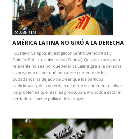
COLUMNISTAS
AMÉRICA LATINA NO GIRÓ A LA DERECHA
(Gustavo Campos, investigador Centro Democracia y
Opinión Pública, Universidad Central): Quizás la pregunta
relevante no sea por qué América Latina gira a la derecha.
La pregunta es por qué una parte creciente de los
ciudadanos ha dejado de creer que los partidos
tradicionales, de izquierda o de derecha, pueden resolver
los problemas que más les preocupan. Ahí podría estar el
verdadero cambio político de la región.