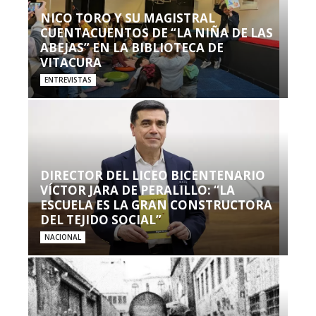
NICO TORO Y SU MAGISTRAL
CUENTACUENTOS DE “LA NIÑA DE LAS
ABEJAS” EN LA BIBLIOTECA DE
VITACURA
ENTREVISTAS
DIRECTOR DEL LICEO BICENTENARIO
VÍCTOR JARA DE PERALILLO: “LA
ESCUELA ES LA GRAN CONSTRUCTORA
DEL TEJIDO SOCIAL”
NACIONAL