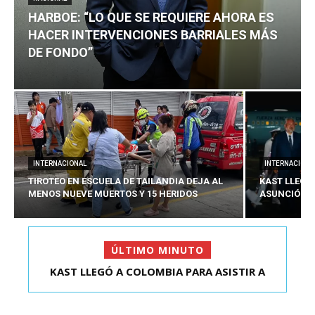
HARBOE: “LO QUE SE REQUIERE AHORA ES
HACER INTERVENCIONES BARRIALES MÁS
DE FONDO”
INTERNACIONAL
INTERNACIONA
TIROTEO EN ESCUELA DE TAILANDIA DEJA AL
KAST LLEGÓ
MENOS NUEVE MUERTOS Y 15 HERIDOS
ASUNCIÓN D
ÚLTIMO MINUTO
HARBOE: “LO QUE SE REQUIERE AHORA ES HACER
KAST LLEGÓ A COLOMBIA PARA ASISTIR A
ASUNCIÓN DE ABELA...
INTER...