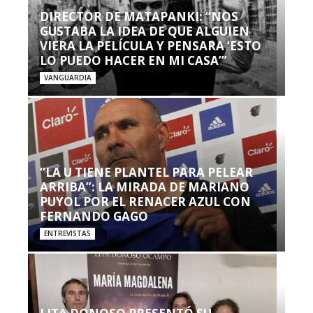
DIRECTOR DE MATAPANKI: “NOS
GUSTABA LA IDEA DE QUE ALGUIEN
VIERA LA PELÍCULA Y PENSARA ‘ESTO
LO PUEDO HACER EN MI CASA’”
VANGUARDIA
“LA U TIENE PLANTEL PARA PELEAR
ARRIBA”: LA MIRADA DE MARIANO
PUYOL POR EL RENACER AZUL CON
FERNANDO GAGO
ENTREVISTAS