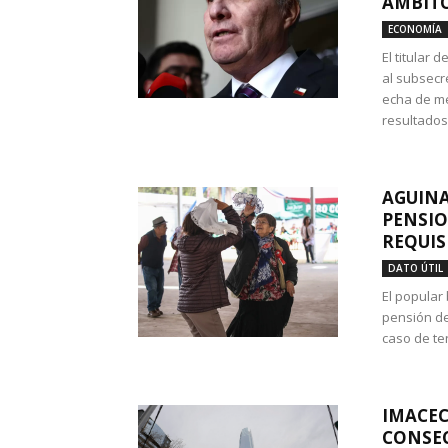
ÁMBITO
ECONOMÍA
El titular
al subsecr
echa de me
resultados
AGUINA
PENSIO
REQUIS
DATO ÚTIL
El popular
pensión de
caso de te
IMACEC
CONSEC