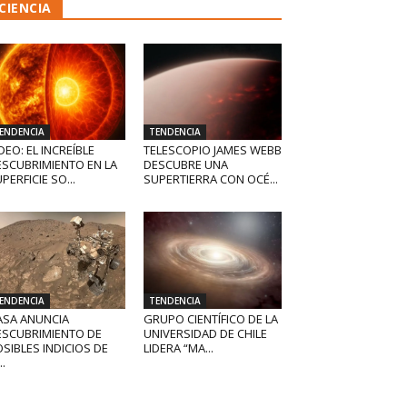
CIENCIA
ENDENCIA
TENDENCIA
DEO: EL INCREÍBLE
TELESCOPIO JAMES WEBB
ESCUBRIMIENTO EN LA
DESCUBRE UNA
PERFICIE SO...
SUPERTIERRA CON OCÉ...
ENDENCIA
TENDENCIA
ASA ANUNCIA
GRUPO CIENTÍFICO DE LA
ESCUBRIMIENTO DE
UNIVERSIDAD DE CHILE
SIBLES INDICIOS DE
LIDERA “MA...
..