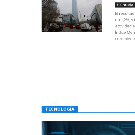
ECONOMÍA
El resulta
un 1,2%, y
actividad 
Índice Men
crecimiento
TECNOLOGÍA