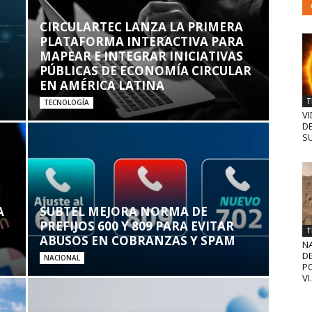
CIRCULARTEC LANZA LA PRIMERA
PLATAFORMA INTERACTIVA PARA
MAPEAR E INTEGRAR INICIATIVAS
PÚBLICAS DE ECONOMÍA CIRCULAR
EN AMÉRICA LATINA
T
TECNOLOGÍA
VI
D
SU
A
SUBTEL MEJORA NORMA DE
PREFIJOS 600 Y 809 PARA EVITAR
T
ABUSOS EN COBRANZAS Y SPAM
N
D
NACIONAL
PO
VI.