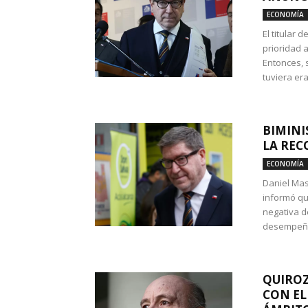
ECONOMÍA
El titular 
prioridad 
Entonces, 
tuviera era
BIMINI
LA REC
ECONOMÍA
Daniel Mas
informó qu
negativa d
desempeño 
QUIROZ
CON EL