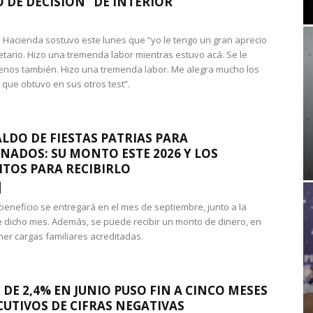
 DE DECISIÓN” DE INTERIOR
 de Hacienda sostuvo este lunes que “yo le tengo un gran aprecio
etario. Hizo una tremenda labor mientras estuvo acá. Se le
nos también. Hizo una tremenda labor. Me alegra mucho los
 que obtuvo en sus otros test”.
LDO DE FIESTAS PATRIAS PARA
NADOS: SU MONTO ESTE 2026 Y LOS
ITOS PARA RECIBIRLO
 beneficio se entregará en el mes de septiembre, junto a la
 dicho mes. Además, se puede recibir un monto de dinero, en
ner cargas familiares acreditadas.
 DE 2,4% EN JUNIO PUSO FIN A CINCO MESES
UTIVOS DE CIFRAS NEGATIVAS