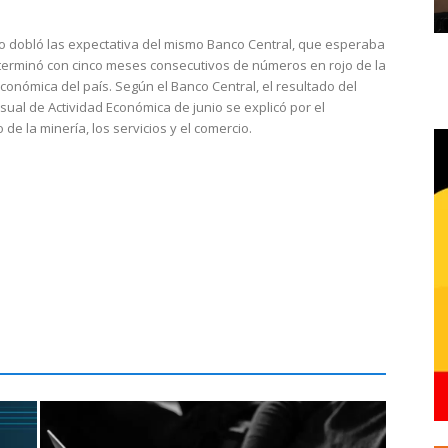
do dobló las expectativa del mismo Banco Central, que esperaba
 terminó con cinco meses consecutivos de números en rojo de la
económica del país. Según el Banco Central, el resultado del
sual de Actividad Económica de junio se explicó por el
 de la minería, los servicios y el comercio.