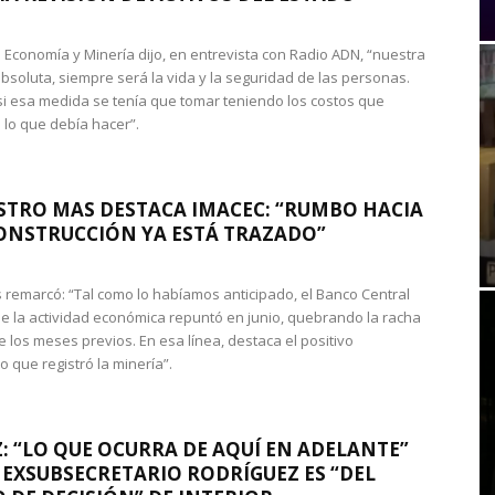
de Economía y Minería dijo, en entrevista con Radio ADN, “nuestra
absoluta, siempre será la vida y la seguridad de las personas.
si esa medida se tenía que tomar teniendo los costos que
 lo que debía hacer”.
STRO MAS DESTACA IMACEC: “RUMBO HACIA
ONSTRUCCIÓN YA ESTÁ TRAZADO”
 remarcó: “Tal como lo habíamos anticipado, el Banco Central
e la actividad económica repuntó en junio, quebrando la racha
e los meses previos. En esa línea, destaca el positivo
que registró la minería”.
: “LO QUE OCURRA DE AQUÍ EN ADELANTE”
 EXSUBSECRETARIO RODRÍGUEZ ES “DEL