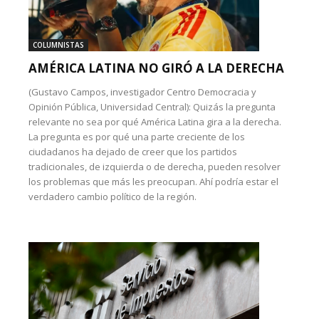
COLUMNISTAS
AMÉRICA LATINA NO GIRÓ A LA DERECHA
(Gustavo Campos, investigador Centro Democracia y
Opinión Pública, Universidad Central): Quizás la pregunta
relevante no sea por qué América Latina gira a la derecha.
La pregunta es por qué una parte creciente de los
ciudadanos ha dejado de creer que los partidos
tradicionales, de izquierda o de derecha, pueden resolver
los problemas que más les preocupan. Ahí podría estar el
verdadero cambio político de la región.