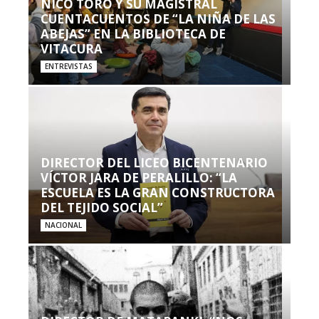
NICO TORO Y SU MAGISTRAL
CUENTACUENTOS DE “LA NIÑA DE LAS
ABEJAS” EN LA BIBLIOTECA DE
VITACURA
ENTREVISTAS
DIRECTOR DEL LICEO BICENTENARIO
VÍCTOR JARA DE PERALILLO: “LA
ESCUELA ES LA GRAN CONSTRUCTORA
DEL TEJIDO SOCIAL”
NACIONAL