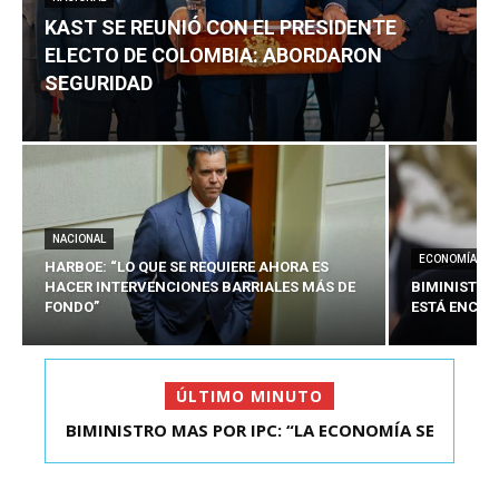
KAST SE REUNIÓ CON EL PRESIDENTE
ELECTO DE COLOMBIA: ABORDARON
SEGURIDAD
NACIONAL
ECONOMÍA
HARBOE: “LO QUE SE REQUIERE AHORA ES
HACER INTERVENCIONES BARRIALES MÁS DE
BIMINISTRO
FONDO”
ESTÁ ENCAU
ÚLTIMO MINUTO
BIMINISTRO MAS POR IPC: “LA ECONOMÍA SE
KAST SE REUNIÓ CON EL PRESIDENTE ELECTO DE
ESTÁ ENC...
COLOMBIA: A...