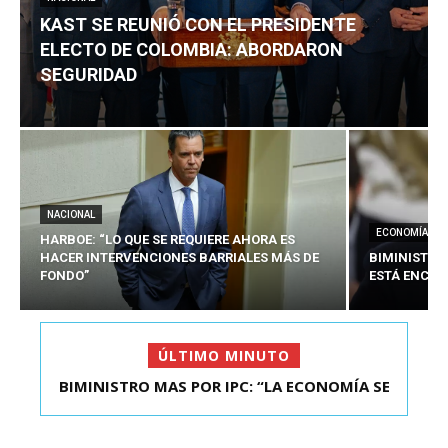
KAST SE REUNIÓ CON EL PRESIDENTE
ELECTO DE COLOMBIA: ABORDARON
SEGURIDAD
NACIONAL
ECONOMÍA
HARBOE: “LO QUE SE REQUIERE AHORA ES
HACER INTERVENCIONES BARRIALES MÁS DE
BIMINISTRO
FONDO”
ESTÁ ENCAU
ÚLTIMO MINUTO
BIMINISTRO MAS POR IPC: “LA ECONOMÍA SE
KAST SE REUNIÓ CON EL PRESIDENTE ELECTO DE
ESTÁ ENC...
COLOMBIA: A...