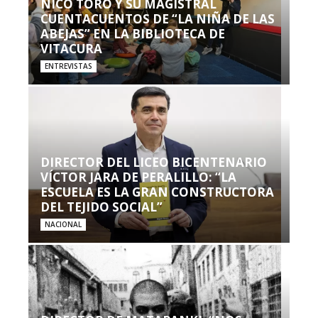
NICO TORO Y SU MAGISTRAL
CUENTACUENTOS DE “LA NIÑA DE LAS
ABEJAS” EN LA BIBLIOTECA DE
VITACURA
ENTREVISTAS
DIRECTOR DEL LICEO BICENTENARIO
VÍCTOR JARA DE PERALILLO: “LA
ESCUELA ES LA GRAN CONSTRUCTORA
DEL TEJIDO SOCIAL”
NACIONAL