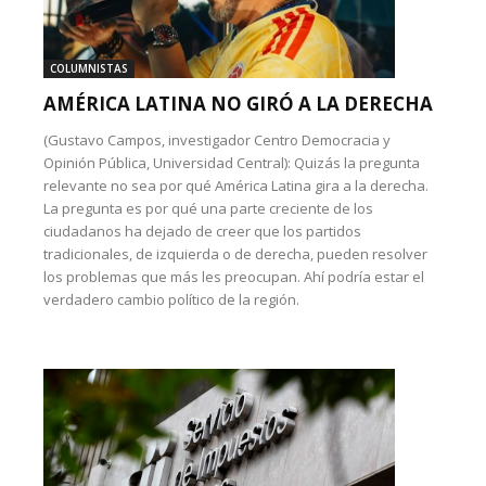
COLUMNISTAS
AMÉRICA LATINA NO GIRÓ A LA DERECHA
(Gustavo Campos, investigador Centro Democracia y
Opinión Pública, Universidad Central): Quizás la pregunta
relevante no sea por qué América Latina gira a la derecha.
La pregunta es por qué una parte creciente de los
ciudadanos ha dejado de creer que los partidos
tradicionales, de izquierda o de derecha, pueden resolver
los problemas que más les preocupan. Ahí podría estar el
verdadero cambio político de la región.