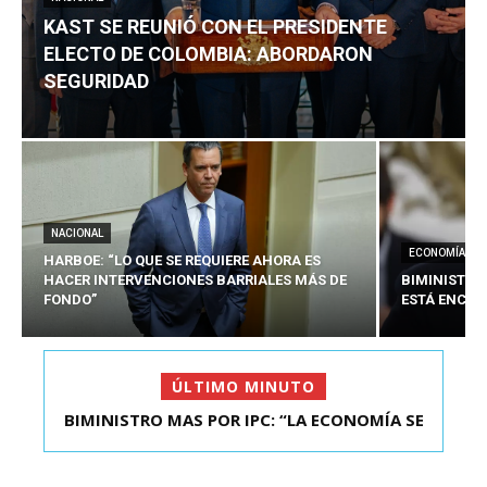
KAST SE REUNIÓ CON EL PRESIDENTE
ELECTO DE COLOMBIA: ABORDARON
SEGURIDAD
NACIONAL
ECONOMÍA
HARBOE: “LO QUE SE REQUIERE AHORA ES
HACER INTERVENCIONES BARRIALES MÁS DE
BIMINISTRO
FONDO”
ESTÁ ENCAU
ÚLTIMO MINUTO
BIMINISTRO MAS POR IPC: “LA ECONOMÍA SE
KAST SE REUNIÓ CON EL PRESIDENTE ELECTO DE
ESTÁ ENC...
COLOMBIA: A...