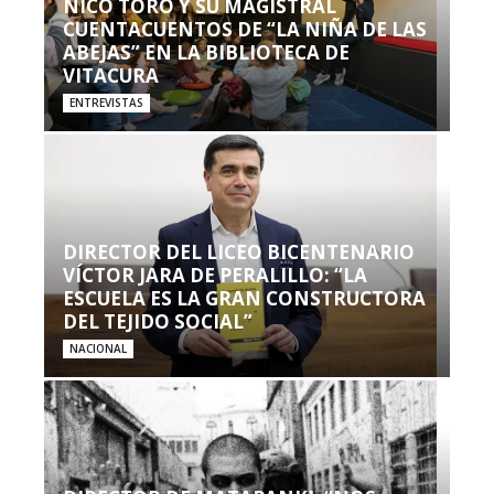
NICO TORO Y SU MAGISTRAL
CUENTACUENTOS DE “LA NIÑA DE LAS
ABEJAS” EN LA BIBLIOTECA DE
VITACURA
ENTREVISTAS
DIRECTOR DEL LICEO BICENTENARIO
VÍCTOR JARA DE PERALILLO: “LA
ESCUELA ES LA GRAN CONSTRUCTORA
DEL TEJIDO SOCIAL”
NACIONAL