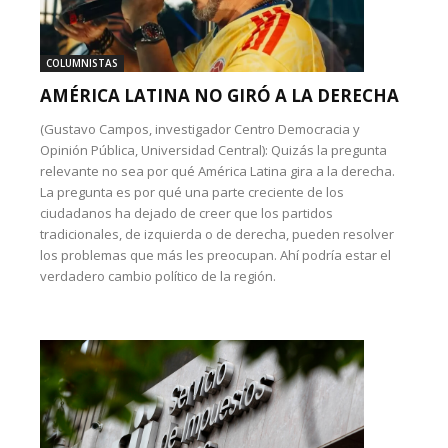
COLUMNISTAS
AMÉRICA LATINA NO GIRÓ A LA DERECHA
(Gustavo Campos, investigador Centro Democracia y
Opinión Pública, Universidad Central): Quizás la pregunta
relevante no sea por qué América Latina gira a la derecha.
La pregunta es por qué una parte creciente de los
ciudadanos ha dejado de creer que los partidos
tradicionales, de izquierda o de derecha, pueden resolver
los problemas que más les preocupan. Ahí podría estar el
verdadero cambio político de la región.