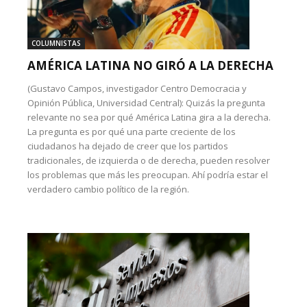
COLUMNISTAS
AMÉRICA LATINA NO GIRÓ A LA DERECHA
(Gustavo Campos, investigador Centro Democracia y
Opinión Pública, Universidad Central): Quizás la pregunta
relevante no sea por qué América Latina gira a la derecha.
La pregunta es por qué una parte creciente de los
ciudadanos ha dejado de creer que los partidos
tradicionales, de izquierda o de derecha, pueden resolver
los problemas que más les preocupan. Ahí podría estar el
verdadero cambio político de la región.