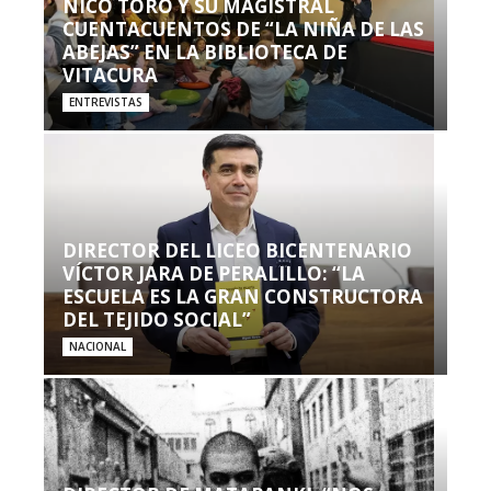
NICO TORO Y SU MAGISTRAL
CUENTACUENTOS DE “LA NIÑA DE LAS
ABEJAS” EN LA BIBLIOTECA DE
VITACURA
ENTREVISTAS
DIRECTOR DEL LICEO BICENTENARIO
VÍCTOR JARA DE PERALILLO: “LA
ESCUELA ES LA GRAN CONSTRUCTORA
DEL TEJIDO SOCIAL”
NACIONAL