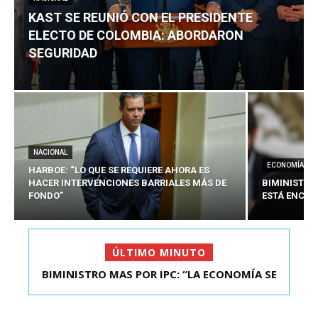
KAST SE REUNIÓ CON EL PRESIDENTE
ELECTO DE COLOMBIA: ABORDARON
SEGURIDAD
NACIONAL
ECONOMÍA
HARBOE: “LO QUE SE REQUIERE AHORA ES
HACER INTERVENCIONES BARRIALES MÁS DE
BIMINISTRO
FONDO”
ESTÁ ENCAU
ÚLTIMO MINUTO
BIMINISTRO MAS POR IPC: “LA ECONOMÍA SE
KAST SE REUNIÓ CON EL PRESIDENTE ELECTO DE
ESTÁ ENC...
COLOMBIA: A...