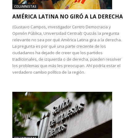
COLUMNISTAS
AMÉRICA LATINA NO GIRÓ A LA DERECHA
(Gustavo Campos, investigador Centro Democracia y
Opinión Pública, Universidad Central): Quizás la pregunta
relevante no sea por qué América Latina gira a la derecha.
La pregunta es por qué una parte creciente de los
ciudadanos ha dejado de creer que los partidos
tradicionales, de izquierda o de derecha, pueden resolver
los problemas que más les preocupan. Ahí podría estar el
verdadero cambio político de la región.