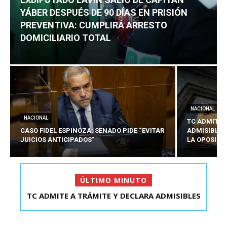
YÁBER DESPUÉS DE 90 DÍAS EN PRISIÓN
PREVENTIVA: CUMPLIRÁ ARRESTO
DOMICILIARIO TOTAL
NACIONAL
NACIONAL
TC ADMITE 
CASO FIDEL ESPINOZA: SENADO PIDE “EVITAR
ADMISIBLES
JUICIOS ANTICIPADOS”
LA OPOSICI
ÚLTIMO MINUTO
TC ADMITE A TRÁMITE Y DECLARA ADMISIBLES
LOS TRES REQU...