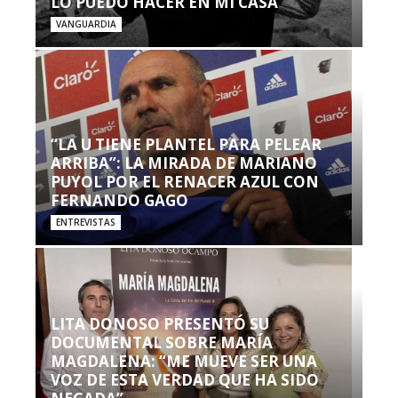
LO PUEDO HACER EN MI CASA’”
VANGUARDIA
“LA U TIENE PLANTEL PARA PELEAR
ARRIBA”: LA MIRADA DE MARIANO
PUYOL POR EL RENACER AZUL CON
FERNANDO GAGO
ENTREVISTAS
LITA DONOSO PRESENTÓ SU
DOCUMENTAL SOBRE MARÍA
MAGDALENA: “ME MUEVE SER UNA
VOZ DE ESTA VERDAD QUE HA SIDO