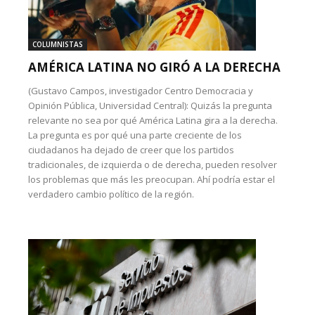
COLUMNISTAS
AMÉRICA LATINA NO GIRÓ A LA DERECHA
(Gustavo Campos, investigador Centro Democracia y
Opinión Pública, Universidad Central): Quizás la pregunta
relevante no sea por qué América Latina gira a la derecha.
La pregunta es por qué una parte creciente de los
ciudadanos ha dejado de creer que los partidos
tradicionales, de izquierda o de derecha, pueden resolver
los problemas que más les preocupan. Ahí podría estar el
verdadero cambio político de la región.