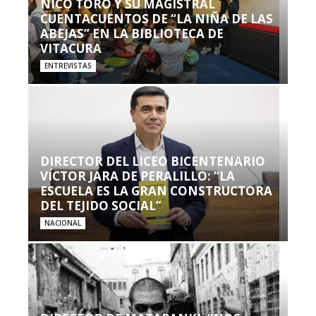
NICO TORO Y SU MAGISTRAL
CUENTACUENTOS DE “LA NIÑA DE LAS
ABEJAS” EN LA BIBLIOTECA DE
VITACURA
ENTREVISTAS
DIRECTOR DEL LICEO BICENTENARIO
VÍCTOR JARA DE PERALILLO: “LA
ESCUELA ES LA GRAN CONSTRUCTORA
DEL TEJIDO SOCIAL”
NACIONAL