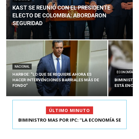
KAST SE REUNIÓ CON EL PRESIDENTE
ELECTO DE COLOMBIA: ABORDARON
SEGURIDAD
NACIONAL
ECONOMÍA
HARBOE: “LO QUE SE REQUIERE AHORA ES
HACER INTERVENCIONES BARRIALES MÁS DE
BIMINISTRO
FONDO”
ESTÁ ENCAU
ÚLTIMO MINUTO
BIMINISTRO MAS POR IPC: “LA ECONOMÍA SE
KAST SE REUNIÓ CON EL PRESIDENTE ELECTO DE
ESTÁ ENC...
COLOMBIA: A...