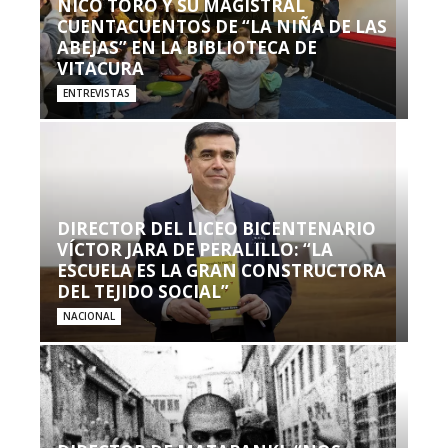
NICO TORO Y SU MAGISTRAL
CUENTACUENTOS DE “LA NIÑA DE LAS
ABEJAS” EN LA BIBLIOTECA DE
VITACURA
ENTREVISTAS
DIRECTOR DEL LICEO BICENTENARIO
VÍCTOR JARA DE PERALILLO: “LA
ESCUELA ES LA GRAN CONSTRUCTORA
DEL TEJIDO SOCIAL”
NACIONAL