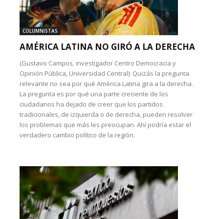
COLUMNISTAS
AMÉRICA LATINA NO GIRÓ A LA DERECHA
(Gustavo Campos, investigador Centro Democracia y
Opinión Pública, Universidad Central): Quizás la pregunta
relevante no sea por qué América Latina gira a la derecha.
La pregunta es por qué una parte creciente de los
ciudadanos ha dejado de creer que los partidos
tradicionales, de izquierda o de derecha, pueden resolver
los problemas que más les preocupan. Ahí podría estar el
verdadero cambio político de la región.