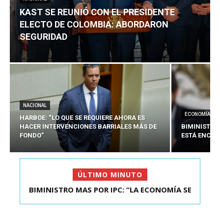
KAST SE REUNIÓ CON EL PRESIDENTE
ELECTO DE COLOMBIA: ABORDARON
SEGURIDAD
NACIONAL
ECONOMÍA
HARBOE: “LO QUE SE REQUIERE AHORA ES
HACER INTERVENCIONES BARRIALES MÁS DE
BIMINISTRO
FONDO”
ESTÁ ENCAU
ÚLTIMO MINUTO
BIMINISTRO MAS POR IPC: “LA ECONOMÍA SE
KAST SE REUNIÓ CON EL PRESIDENTE ELECTO DE
ESTÁ ENC...
COLOMBIA: A...