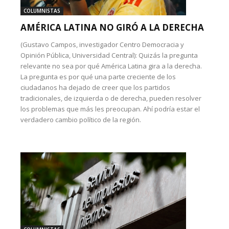
COLUMNISTAS
AMÉRICA LATINA NO GIRÓ A LA DERECHA
(Gustavo Campos, investigador Centro Democracia y
Opinión Pública, Universidad Central): Quizás la pregunta
relevante no sea por qué América Latina gira a la derecha.
La pregunta es por qué una parte creciente de los
ciudadanos ha dejado de creer que los partidos
tradicionales, de izquierda o de derecha, pueden resolver
los problemas que más les preocupan. Ahí podría estar el
verdadero cambio político de la región.