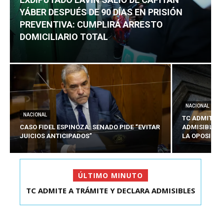
YÁBER DESPUÉS DE 90 DÍAS EN PRISIÓN
PREVENTIVA: CUMPLIRÁ ARRESTO
DOMICILIARIO TOTAL
NACIONAL
NACIONAL
TC ADMITE 
CASO FIDEL ESPINOZA: SENADO PIDE “EVITAR
ADMISIBLES
JUICIOS ANTICIPADOS”
LA OPOSICI
ÚLTIMO MINUTO
TC ADMITE A TRÁMITE Y DECLARA ADMISIBLES
EXDIPUTADO LAVÍN SALIÓ DE CAPITÁN YÁBER
LOS TRES REQU...
DESPUÉS DE 90 ...