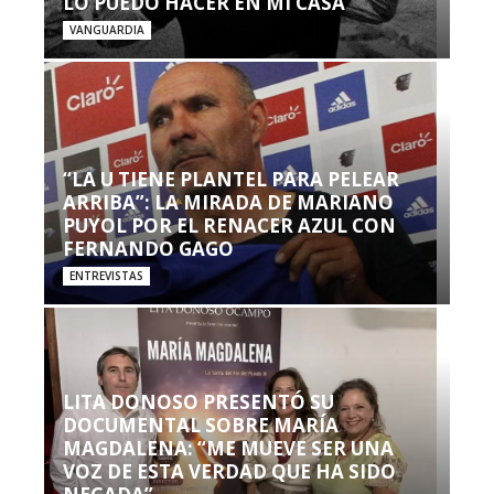
LO PUEDO HACER EN MI CASA’”
VANGUARDIA
“LA U TIENE PLANTEL PARA PELEAR
ARRIBA”: LA MIRADA DE MARIANO
PUYOL POR EL RENACER AZUL CON
FERNANDO GAGO
ENTREVISTAS
LITA DONOSO PRESENTÓ SU
DOCUMENTAL SOBRE MARÍA
MAGDALENA: “ME MUEVE SER UNA
VOZ DE ESTA VERDAD QUE HA SIDO