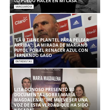
LO PUEDO HACER EN MI CASA’”
VANGUARDIA
“LA U TIENE PLANTEL PARA PELEAR
ARRIBA”: LA MIRADA DE MARIANO
PUYOL POR EL RENACER AZUL CON
FERNANDO GAGO
ENTREVISTAS
LITA DONOSO PRESENTÓ SU
DOCUMENTAL SOBRE MARÍA
MAGDALENA: “ME MUEVE SER UNA
VOZ DE ESTA VERDAD QUE HA SIDO