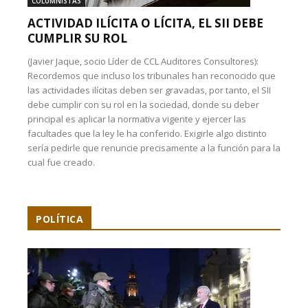
COLUMNISTAS
ACTIVIDAD ILÍCITA O LÍCITA, EL SII DEBE
CUMPLIR SU ROL
(Javier Jaque, socio Líder de CCL Auditores Consultores):
Recordemos que incluso los tribunales han reconocido que
las actividades ilícitas deben ser gravadas, por tanto, el SII
debe cumplir con su rol en la sociedad, donde su deber
principal es aplicar la normativa vigente y ejercer las
facultades que la ley le ha conferido. Exigirle algo distinto
sería pedirle que renuncie precisamente a la función para la
cual fue creado.
POLÍTICA