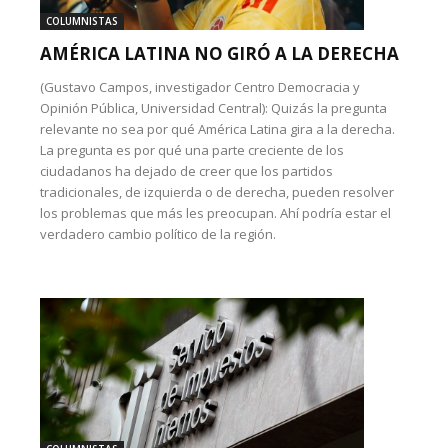
COLUMNISTAS
AMÉRICA LATINA NO GIRÓ A LA DERECHA
(Gustavo Campos, investigador Centro Democracia y
Opinión Pública, Universidad Central): Quizás la pregunta
relevante no sea por qué América Latina gira a la derecha.
La pregunta es por qué una parte creciente de los
ciudadanos ha dejado de creer que los partidos
tradicionales, de izquierda o de derecha, pueden resolver
los problemas que más les preocupan. Ahí podría estar el
verdadero cambio político de la región.