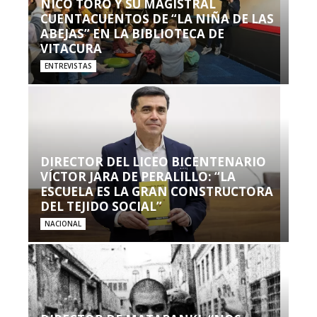
NICO TORO Y SU MAGISTRAL
CUENTACUENTOS DE “LA NIÑA DE LAS
ABEJAS” EN LA BIBLIOTECA DE
VITACURA
ENTREVISTAS
DIRECTOR DEL LICEO BICENTENARIO
VÍCTOR JARA DE PERALILLO: “LA
ESCUELA ES LA GRAN CONSTRUCTORA
DEL TEJIDO SOCIAL”
NACIONAL