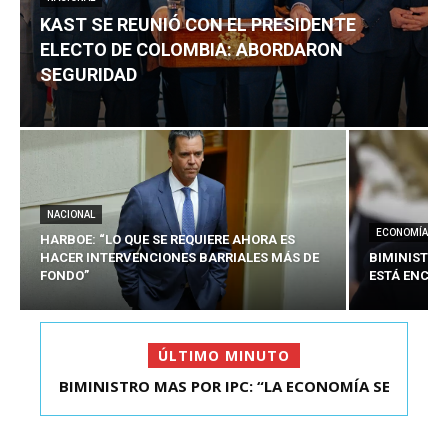
KAST SE REUNIÓ CON EL PRESIDENTE
ELECTO DE COLOMBIA: ABORDARON
SEGURIDAD
NACIONAL
ECONOMÍA
HARBOE: “LO QUE SE REQUIERE AHORA ES
HACER INTERVENCIONES BARRIALES MÁS DE
BIMINISTRO
FONDO”
ESTÁ ENCAU
ÚLTIMO MINUTO
BIMINISTRO MAS POR IPC: “LA ECONOMÍA SE
KAST SE REUNIÓ CON EL PRESIDENTE ELECTO DE
ESTÁ ENC...
COLOMBIA: A...