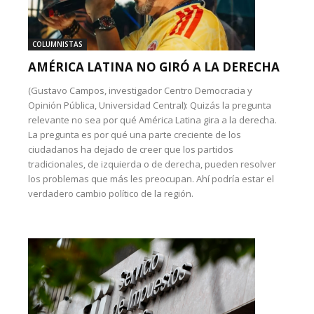
COLUMNISTAS
AMÉRICA LATINA NO GIRÓ A LA DERECHA
(Gustavo Campos, investigador Centro Democracia y
Opinión Pública, Universidad Central): Quizás la pregunta
relevante no sea por qué América Latina gira a la derecha.
La pregunta es por qué una parte creciente de los
ciudadanos ha dejado de creer que los partidos
tradicionales, de izquierda o de derecha, pueden resolver
los problemas que más les preocupan. Ahí podría estar el
verdadero cambio político de la región.