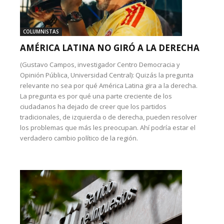
COLUMNISTAS
AMÉRICA LATINA NO GIRÓ A LA DERECHA
(Gustavo Campos, investigador Centro Democracia y
Opinión Pública, Universidad Central): Quizás la pregunta
relevante no sea por qué América Latina gira a la derecha.
La pregunta es por qué una parte creciente de los
ciudadanos ha dejado de creer que los partidos
tradicionales, de izquierda o de derecha, pueden resolver
los problemas que más les preocupan. Ahí podría estar el
verdadero cambio político de la región.