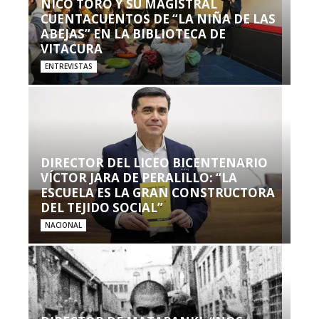
NICO TORO Y SU MAGISTRAL
CUENTACUENTOS DE “LA NIÑA DE LAS
ABEJAS” EN LA BIBLIOTECA DE
VITACURA
ENTREVISTAS
DIRECTOR DEL LICEO BICENTENARIO
VÍCTOR JARA DE PERALILLO: “LA
ESCUELA ES LA GRAN CONSTRUCTORA
DEL TEJIDO SOCIAL”
NACIONAL