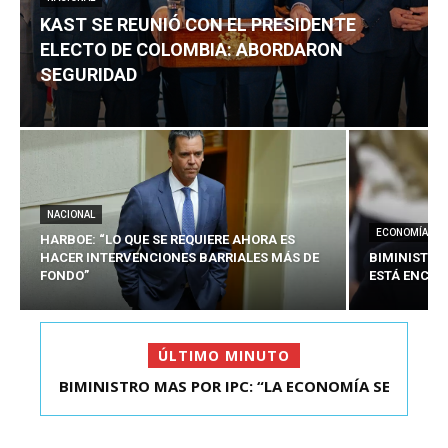
KAST SE REUNIÓ CON EL PRESIDENTE
ELECTO DE COLOMBIA: ABORDARON
SEGURIDAD
NACIONAL
ECONOMÍA
HARBOE: “LO QUE SE REQUIERE AHORA ES
HACER INTERVENCIONES BARRIALES MÁS DE
BIMINISTRO
FONDO”
ESTÁ ENCAU
ÚLTIMO MINUTO
BIMINISTRO MAS POR IPC: “LA ECONOMÍA SE
KAST SE REUNIÓ CON EL PRESIDENTE ELECTO DE
ESTÁ ENC...
COLOMBIA: A...