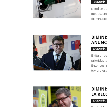
ECONOMÍA
El Índice 
meses. Ent
disminución
BIMINI
ANUNCI
ECONOMÍA
El titular 
prioridad 
Entonces, 
tuviera era
BIMINI
LA REC
ECONOMÍA