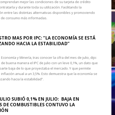
omprendan mejor las condiciones de su tarjeta de crédito
ntratarla y durante toda su utilización. Facilitando la
n entre las distintas alternativas disponibles y promoviendo
s de consumo más informadas.
STRO MAS POR IPC: “LA ECONOMÍA SE ESTÁ
ANDO HACIA LA ESTABILIDAD”
de Economía y Minería, tras conocer la cifra del mes de julio, dijo:
 de buena manera el IPC de julio con un leve 0,1%, un dato que
 parte baja de lo que proyectaba el mercado. Y que permite
 inflación anual a un 3,5%. Esto demuestra que la economía se
zando hacia la estabilidad”.
JULIO SUBIÓ 0,1% EN JULIO: BAJA EN
S DE COMBUSTIBLES CONTUVO LA
IÓN