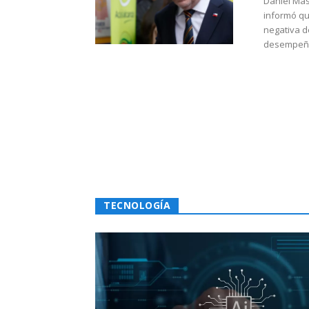
Daniel Mas
informó qu
negativa d
desempeño 
TECNOLOGÍA