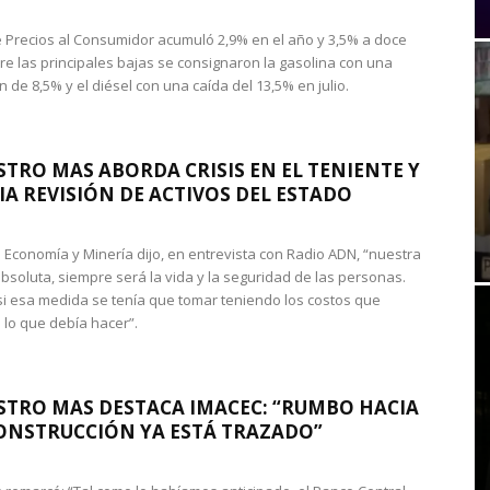
de Precios al Consumidor acumuló 2,9% en el año y 3,5% a doce
re las principales bajas se consignaron la gasolina con una
 de 8,5% y el diésel con una caída del 13,5% en julio.
STRO MAS ABORDA CRISIS EN EL TENIENTE Y
A REVISIÓN DE ACTIVOS DEL ESTADO
de Economía y Minería dijo, en entrevista con Radio ADN, “nuestra
absoluta, siempre será la vida y la seguridad de las personas.
si esa medida se tenía que tomar teniendo los costos que
 lo que debía hacer”.
STRO MAS DESTACA IMACEC: “RUMBO HACIA
ONSTRUCCIÓN YA ESTÁ TRAZADO”