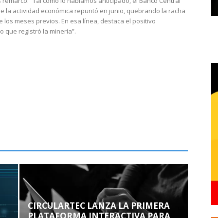
 remarcó: “Tal como lo habíamos anticipado, el Banco Central
e la actividad económica repuntó en junio, quebrando la racha
e los meses previos. En esa línea, destaca el positivo
que registró la minería”.
CIRCULARTEC LANZA LA PRIMERA
PLATAFORMA INTERACTIVA PARA