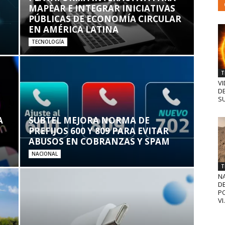
MAPEAR E INTEGRAR INICIATIVAS
PÚBLICAS DE ECONOMÍA CIRCULAR
EN AMÉRICA LATINA
TECNOLOGÍA
T
VI
D
SU
A
SUBTEL MEJORA NORMA DE
PREFIJOS 600 Y 809 PARA EVITAR
ABUSOS EN COBRANZAS Y SPAM
NACIONAL
T
N
D
PO
VI.