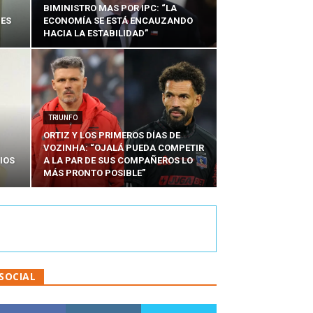
BIMINISTRO MAS POR IPC: “LA
NES
ECONOMÍA SE ESTÁ ENCAUZANDO
HACIA LA ESTABILIDAD”
TRIUNFO
ORTIZ Y LOS PRIMEROS DÍAS DE
VOZINHA: “OJALÁ PUEDA COMPETIR
IOS
A LA PAR DE SUS COMPAÑEROS LO
MÁS PRONTO POSIBLE”
SOCIAL