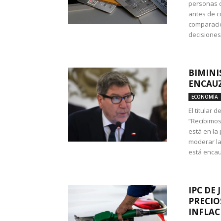
personas c
antes de co
comparació
decisione
BIMINI
ENCAUZ
ECONOMÍA
El titular 
“Recibimos
está en la
moderar la
está encau
IPC DE 
PRECIO
INFLAC