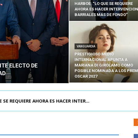
HARBOE: “LO QUE SE REQUIERE
AHORA ES HACER INTERVENCIO
BARRIALES MÁS DE FONDO”
VANGUARDIA
PRESTIGIOSO MEDIO
INTERNACIONAL APUNTA A
NTE ELECTO DE
MARIANA DI GIROLAMO COMO
POSIBLE NOMINADA A LOS PREM
AD
OSCAR 2027
POR IPC: “LA ECONOMÍA SE ESTÁ ENC...