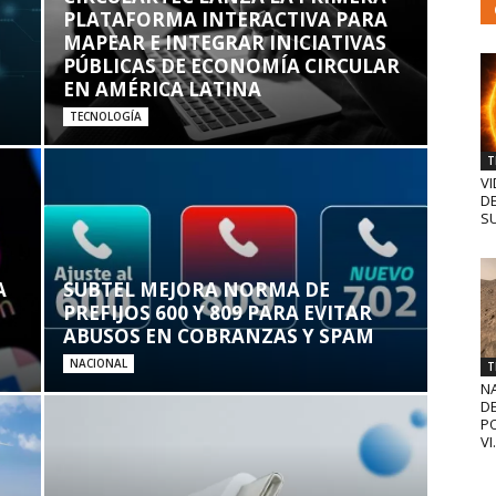
PLATAFORMA INTERACTIVA PARA
MAPEAR E INTEGRAR INICIATIVAS
PÚBLICAS DE ECONOMÍA CIRCULAR
EN AMÉRICA LATINA
TECNOLOGÍA
T
VI
D
SU
A
SUBTEL MEJORA NORMA DE
PREFIJOS 600 Y 809 PARA EVITAR
ABUSOS EN COBRANZAS Y SPAM
NACIONAL
T
N
D
PO
VI.