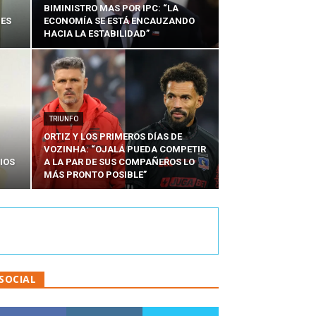
BIMINISTRO MAS POR IPC: “LA
NES
ECONOMÍA SE ESTÁ ENCAUZANDO
HACIA LA ESTABILIDAD”
TRIUNFO
ORTIZ Y LOS PRIMEROS DÍAS DE
VOZINHA: “OJALÁ PUEDA COMPETIR
IOS
A LA PAR DE SUS COMPAÑEROS LO
MÁS PRONTO POSIBLE”
SOCIAL