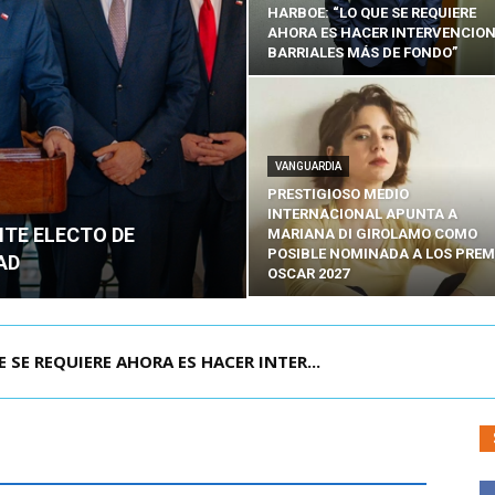
HARBOE: “LO QUE SE REQUIERE
AHORA ES HACER INTERVENCIO
BARRIALES MÁS DE FONDO”
VANGUARDIA
PRESTIGIOSO MEDIO
INTERNACIONAL APUNTA A
NTE ELECTO DE
MARIANA DI GIROLAMO COMO
POSIBLE NOMINADA A LOS PREM
AD
OSCAR 2027
POR IPC: “LA ECONOMÍA SE ESTÁ ENC...