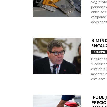
Según info
personas c
antes de co
comparació
decisione
BIMINI
ENCAUZ
ECONOMÍA
El titular 
“Recibimos
está en la
moderar la
está encau
IPC DE 
PRECIO