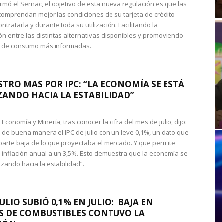
rmó el Sernac, el objetivo de esta nueva regulación es que las
omprendan mejor las condiciones de su tarjeta de crédito
ntratarla y durante toda su utilización. Facilitando la
n entre las distintas alternativas disponibles y promoviendo
s de consumo más informadas.
STRO MAS POR IPC: “LA ECONOMÍA SE ESTÁ
ANDO HACIA LA ESTABILIDAD”
de Economía y Minería, tras conocer la cifra del mes de julio, dijo:
 de buena manera el IPC de julio con un leve 0,1%, un dato que
 parte baja de lo que proyectaba el mercado. Y que permite
 inflación anual a un 3,5%. Esto demuestra que la economía se
zando hacia la estabilidad”.
JULIO SUBIÓ 0,1% EN JULIO: BAJA EN
S DE COMBUSTIBLES CONTUVO LA