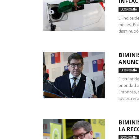
INFLAC
ECONOMÍA
El Índice 
meses. Ent
disminución
BIMINI
ANUNCI
ECONOMÍA
El titular 
prioridad 
Entonces, 
tuviera era
BIMINI
LA REC
ECONOMÍA