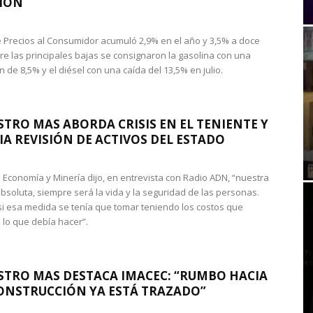
IÓN
de Precios al Consumidor acumuló 2,9% en el año y 3,5% a doce
re las principales bajas se consignaron la gasolina con una
 de 8,5% y el diésel con una caída del 13,5% en julio.
STRO MAS ABORDA CRISIS EN EL TENIENTE Y
A REVISIÓN DE ACTIVOS DEL ESTADO
de Economía y Minería dijo, en entrevista con Radio ADN, “nuestra
absoluta, siempre será la vida y la seguridad de las personas.
si esa medida se tenía que tomar teniendo los costos que
 lo que debía hacer”.
STRO MAS DESTACA IMACEC: “RUMBO HACIA
ONSTRUCCIÓN YA ESTÁ TRAZADO”