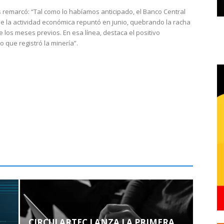
 remarcó: “Tal como lo habíamos anticipado, el Banco Central
e la actividad económica repuntó en junio, quebrando la racha
e los meses previos. En esa línea, destaca el positivo
que registró la minería”.
CIRCULARTEC LANZA LA PRIMERA