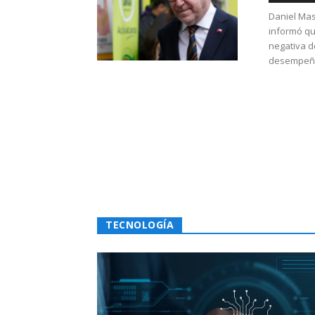
Daniel Mas
informó qu
negativa d
desempeño 
TECNOLOGÍA