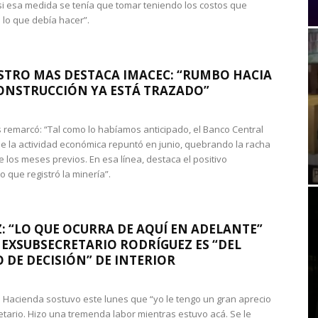
si esa medida se tenía que tomar teniendo los costos que
 lo que debía hacer”.
STRO MAS DESTACA IMACEC: “RUMBO HACIA
ONSTRUCCIÓN YA ESTÁ TRAZADO”
 remarcó: “Tal como lo habíamos anticipado, el Banco Central
e la actividad económica repuntó en junio, quebrando la racha
e los meses previos. En esa línea, destaca el positivo
que registró la minería”.
: “LO QUE OCURRA DE AQUÍ EN ADELANTE”
 EXSUBSECRETARIO RODRÍGUEZ ES “DEL
 DE DECISIÓN” DE INTERIOR
 de Hacienda sostuvo este lunes que “yo le tengo un gran aprecio
etario. Hizo una tremenda labor mientras estuvo acá. Se le