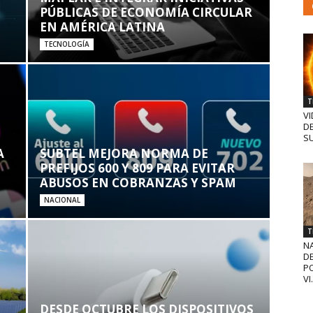
PÚBLICAS DE ECONOMÍA CIRCULAR
EN AMÉRICA LATINA
TECNOLOGÍA
T
VI
D
SU
A
SUBTEL MEJORA NORMA DE
PREFIJOS 600 Y 809 PARA EVITAR
ABUSOS EN COBRANZAS Y SPAM
NACIONAL
T
N
D
PO
VI.
DESDE OCTUBRE LOS DISPOSITIVOS