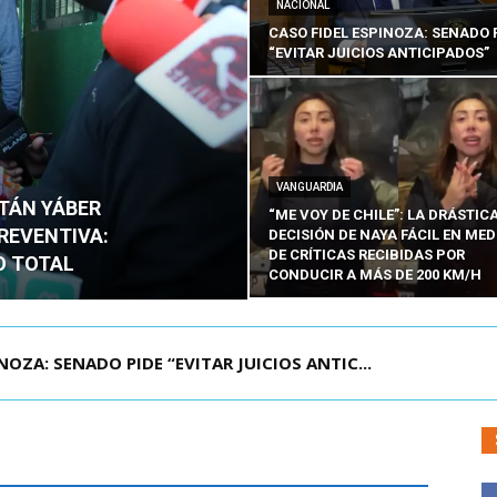
NACIONAL
CASO FIDEL ESPINOZA: SENADO 
“EVITAR JUICIOS ANTICIPADOS”
VANGUARDIA
ITÁN YÁBER
“ME VOY DE CHILE”: LA DRÁSTIC
PREVENTIVA:
DECISIÓN DE NAYA FÁCIL EN MED
DE CRÍTICAS RECIBIDAS POR
O TOTAL
CONDUCIR A MÁS DE 200 KM/H
ÁMITE Y DECLARA ADMISIBLES LOS TRES REQU...