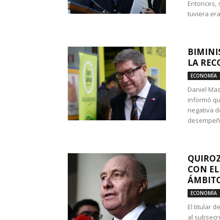
Entonces, 
tuviera era
BIMINI
LA REC
ECONOMÍA
Daniel Mas
informó qu
negativa d
desempeño 
QUIROZ
CON EL
ÁMBITO
ECONOMÍA
El titular
al subsecr