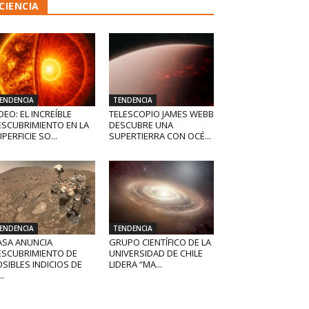
CIENCIA
ENDENCIA
TENDENCIA
DEO: EL INCREÍBLE
TELESCOPIO JAMES WEBB
ESCUBRIMIENTO EN LA
DESCUBRE UNA
PERFICIE SO...
SUPERTIERRA CON OCÉ...
ENDENCIA
TENDENCIA
ASA ANUNCIA
GRUPO CIENTÍFICO DE LA
ESCUBRIMIENTO DE
UNIVERSIDAD DE CHILE
SIBLES INDICIOS DE
LIDERA “MA...
..