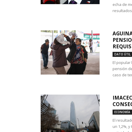
echa de me
resultados
AGUINA
PENSIO
REQUIS
DATO ÚTIL
El popular
pensión de
caso de te
IMACEC
CONSEC
ECONOMÍA
El resulta
un 1,2%, y