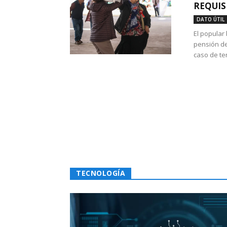
REQUIS
DATO ÚTIL
El popular
pensión de
caso de te
TECNOLOGÍA