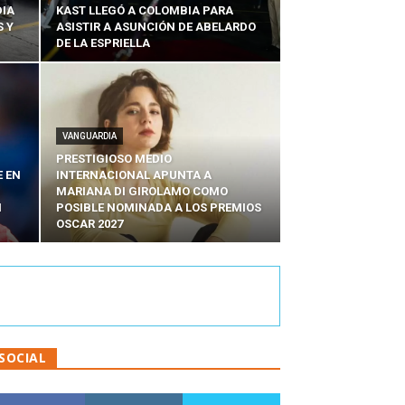
DIA
KAST LLEGÓ A COLOMBIA PARA
 Y
ASISTIR A ASUNCIÓN DE ABELARDO
DE LA ESPRIELLA
VANGUARDIA
PRESTIGIOSO MEDIO
E EN
INTERNACIONAL APUNTA A
MARIANA DI GIROLAMO COMO
N
POSIBLE NOMINADA A LOS PREMIOS
OSCAR 2027
SOCIAL