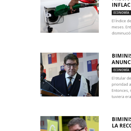
INFLAC
ECONOMÍA
El Índice 
meses. Ent
disminución
BIMINI
ANUNCI
ECONOMÍA
El titular 
prioridad 
Entonces, 
tuviera era
BIMINI
LA REC