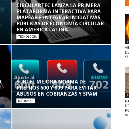
CIRCULARTEC LANZA LA PRIMERA
PLATAFORMA INTERACTIVA PARA
MAPEAR E INTEGRAR INICIATIVAS
PÚBLICAS DE ECONOMÍA CIRCULAR
EN AMÉRICA LATINA
TECNOLOGÍA
T
VI
D
SU
A
SUBTEL MEJORA NORMA DE
PREFIJOS 600 Y 809 PARA EVITAR
ABUSOS EN COBRANZAS Y SPAM
T
N
NACIONAL
D
PO
VI.