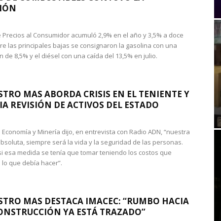
IÓN
de Precios al Consumidor acumuló 2,9% en el año y 3,5% a doce
re las principales bajas se consignaron la gasolina con una
 de 8,5% y el diésel con una caída del 13,5% en julio.
STRO MAS ABORDA CRISIS EN EL TENIENTE Y
A REVISIÓN DE ACTIVOS DEL ESTADO
de Economía y Minería dijo, en entrevista con Radio ADN, “nuestra
absoluta, siempre será la vida y la seguridad de las personas.
si esa medida se tenía que tomar teniendo los costos que
 lo que debía hacer”.
STRO MAS DESTACA IMACEC: “RUMBO HACIA
ONSTRUCCIÓN YA ESTÁ TRAZADO”