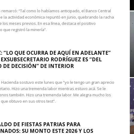
 remarcó: “Tal como lo habíamos anticipado, el Banco Central
e la actividad económica repuntó en junio, quebrando la racha
e los meses previos. En esa línea, destaca el positivo
que registró la minería”.
: “LO QUE OCURRA DE AQUÍ EN ADELANTE”
 EXSUBSECRETARIO RODRÍGUEZ ES “DEL
 DE DECISIÓN” DE INTERIOR
 de Hacienda sostuvo este lunes que “yo le tengo un gran aprecio
etario. Hizo una tremenda labor mientras estuvo acá. Se le
nos también. Hizo una tremenda labor. Me alegra mucho los
 que obtuvo en sus otros test”.
LDO DE FIESTAS PATRIAS PARA
NADOS: SU MONTO ESTE 2026 Y LOS