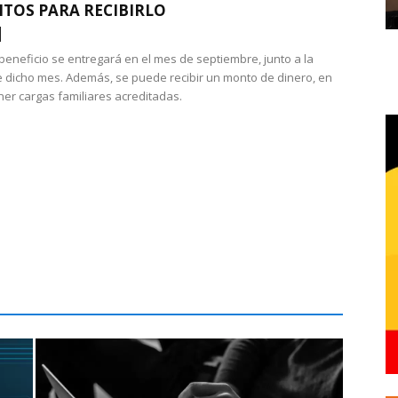
ITOS PARA RECIBIRLO
 beneficio se entregará en el mes de septiembre, junto a la
 dicho mes. Además, se puede recibir un monto de dinero, en
ner cargas familiares acreditadas.