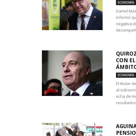
ECONOMÍA
Daniel Mas
informó qu
negativa d
desempeño 
QUIROZ
CON EL
ÁMBITO
ECONOMÍA
El titular
al subsecr
echa de me
resultados
AGUINA
PENSIO