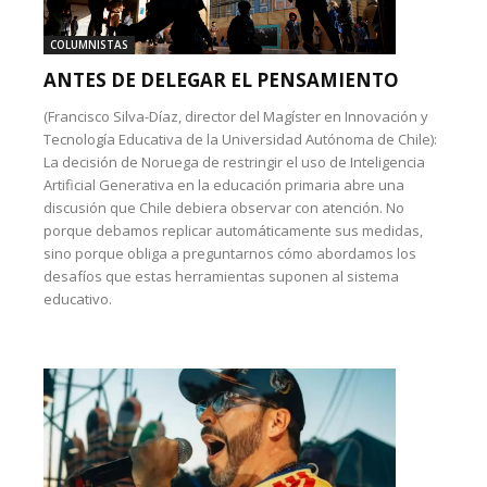
COLUMNISTAS
ANTES DE DELEGAR EL PENSAMIENTO
(Francisco Silva-Díaz, director del Magíster en Innovación y
Tecnología Educativa de la Universidad Autónoma de Chile):
La decisión de Noruega de restringir el uso de Inteligencia
Artificial Generativa en la educación primaria abre una
discusión que Chile debiera observar con atención. No
porque debamos replicar automáticamente sus medidas,
sino porque obliga a preguntarnos cómo abordamos los
desafíos que estas herramientas suponen al sistema
educativo.