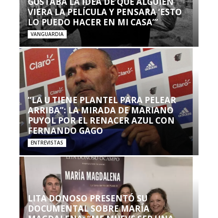
GUSTABA LA IDEA DE QUE ALGUIEN
VIERA LA PELÍCULA Y PENSARA ‘ESTO
LO PUEDO HACER EN MI CASA’”
VANGUARDIA
“LA U TIENE PLANTEL PARA PELEAR
ARRIBA”: LA MIRADA DE MARIANO
PUYOL POR EL RENACER AZUL CON
FERNANDO GAGO
ENTREVISTAS
LITA DONOSO PRESENTÓ SU
DOCUMENTAL SOBRE MARÍA