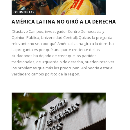
COLUMNISTAS
AMÉRICA LATINA NO GIRÓ A LA DERECHA
(Gustavo Campos, investigador Centro Democracia y
Opinión Pública, Universidad Central): Quizás la pregunta
relevante no sea por qué América Latina gira a la derecha.
La pregunta es por qué una parte creciente de los
ciudadanos ha dejado de creer que los partidos
tradicionales, de izquierda o de derecha, pueden resolver
los problemas que más les preocupan. Ahí podría estar el
verdadero cambio político de la región.