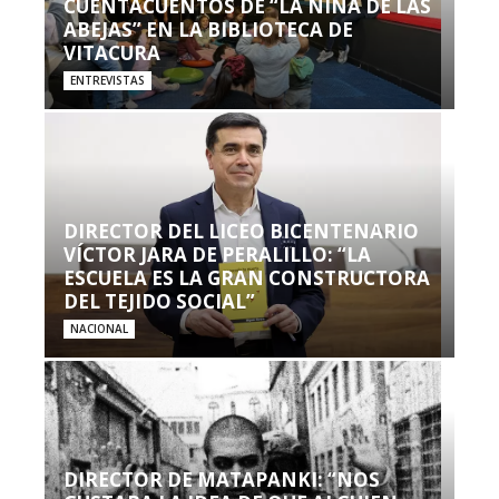
CUENTACUENTOS DE “LA NIÑA DE LAS
ABEJAS” EN LA BIBLIOTECA DE
VITACURA
ENTREVISTAS
DIRECTOR DEL LICEO BICENTENARIO
VÍCTOR JARA DE PERALILLO: “LA
ESCUELA ES LA GRAN CONSTRUCTORA
DEL TEJIDO SOCIAL”
NACIONAL
DIRECTOR DE MATAPANKI: “NOS