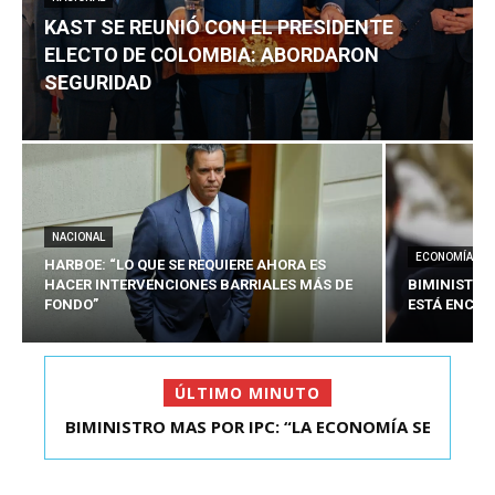
KAST SE REUNIÓ CON EL PRESIDENTE
ELECTO DE COLOMBIA: ABORDARON
SEGURIDAD
NACIONAL
ECONOMÍA
HARBOE: “LO QUE SE REQUIERE AHORA ES
HACER INTERVENCIONES BARRIALES MÁS DE
BIMINISTRO
FONDO”
ESTÁ ENCAU
ÚLTIMO MINUTO
BIMINISTRO MAS POR IPC: “LA ECONOMÍA SE
KAST SE REUNIÓ CON EL PRESIDENTE ELECTO DE
ESTÁ ENC...
COLOMBIA: A...