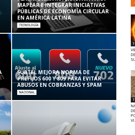
MAPEAR E INTEGRAR INICIATIVAS
PÚBLICAS DE ECONOMÍA CIRCULAR
EN AMÉRICA LATINA
TECNOLOGÍA
T
VI
D
SU
A
SUBTEL MEJORA NORMA DE
PREFIJOS 600 Y 809 PARA EVITAR
ABUSOS EN COBRANZAS Y SPAM
NACIONAL
T
N
D
PO
VI.