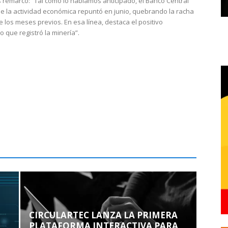
 remarcó: “Tal como lo habíamos anticipado, el Banco Central
e la actividad económica repuntó en junio, quebrando la racha
e los meses previos. En esa línea, destaca el positivo
que registró la minería”.
CIRCULARTEC LANZA LA PRIMERA
PLATAFORMA INTERACTIVA PARA