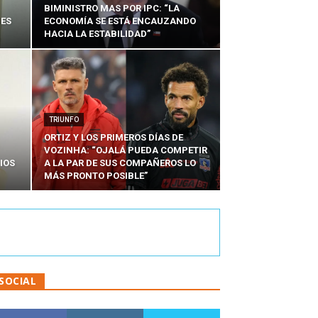
BIMINISTRO MAS POR IPC: “LA
NES
ECONOMÍA SE ESTÁ ENCAUZANDO
HACIA LA ESTABILIDAD”
TRIUNFO
ORTIZ Y LOS PRIMEROS DÍAS DE
VOZINHA: “OJALÁ PUEDA COMPETIR
IOS
A LA PAR DE SUS COMPAÑEROS LO
MÁS PRONTO POSIBLE”
SOCIAL