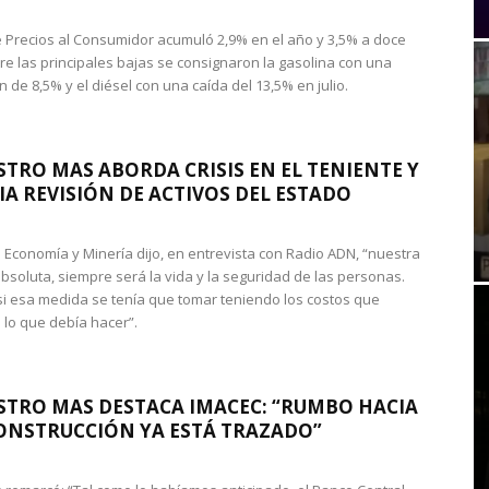
de Precios al Consumidor acumuló 2,9% en el año y 3,5% a doce
re las principales bajas se consignaron la gasolina con una
 de 8,5% y el diésel con una caída del 13,5% en julio.
STRO MAS ABORDA CRISIS EN EL TENIENTE Y
A REVISIÓN DE ACTIVOS DEL ESTADO
de Economía y Minería dijo, en entrevista con Radio ADN, “nuestra
absoluta, siempre será la vida y la seguridad de las personas.
si esa medida se tenía que tomar teniendo los costos que
 lo que debía hacer”.
STRO MAS DESTACA IMACEC: “RUMBO HACIA
ONSTRUCCIÓN YA ESTÁ TRAZADO”