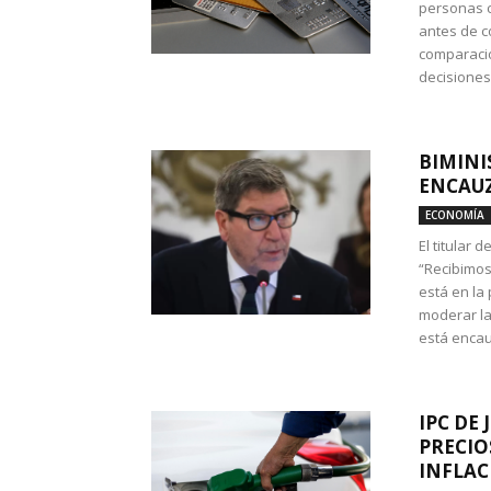
personas c
antes de co
comparació
decisione
BIMINI
ENCAUZ
ECONOMÍA
El titular 
“Recibimos
está en la
moderar la
está encau
IPC DE 
PRECIO
INFLAC