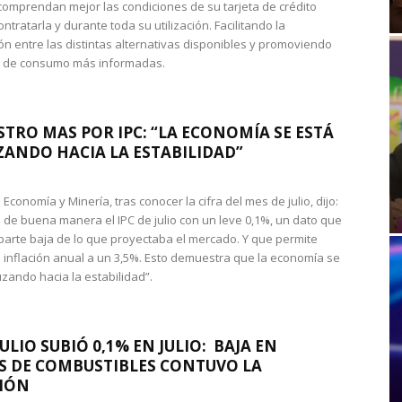
omprendan mejor las condiciones de su tarjeta de crédito
ntratarla y durante toda su utilización. Facilitando la
n entre las distintas alternativas disponibles y promoviendo
s de consumo más informadas.
STRO MAS POR IPC: “LA ECONOMÍA SE ESTÁ
ANDO HACIA LA ESTABILIDAD”
de Economía y Minería, tras conocer la cifra del mes de julio, dijo:
 de buena manera el IPC de julio con un leve 0,1%, un dato que
 parte baja de lo que proyectaba el mercado. Y que permite
 inflación anual a un 3,5%. Esto demuestra que la economía se
zando hacia la estabilidad”.
JULIO SUBIÓ 0,1% EN JULIO: BAJA EN
S DE COMBUSTIBLES CONTUVO LA
IÓN