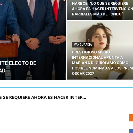
HARBOE: “LO QUE SE REQUIERE
AHORA ES HACER INTERVENCIO
BARRIALES MÁS DE FONDO”
VANGUARDIA
PRESTIGIOSO MEDIO
INTERNACIONAL APUNTA A
NTE ELECTO DE
MARIANA DI GIROLAMO COMO
POSIBLE NOMINADA A LOS PREM
AD
OSCAR 2027
POR IPC: “LA ECONOMÍA SE ESTÁ ENC...