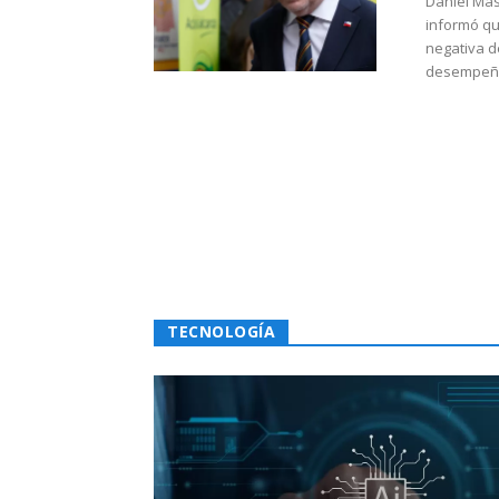
Daniel Mas
informó qu
negativa d
desempeño 
TECNOLOGÍA