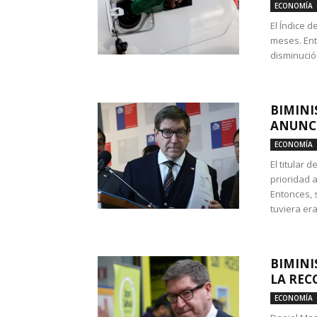
ECONOMÍA
El Índice 
meses. Ent
disminución
BIMINI
ANUNCI
ECONOMÍA
El titular 
prioridad 
Entonces, 
tuviera era
BIMINI
LA REC
ECONOMÍA